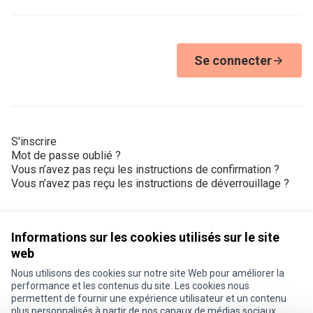
Se connecter
S'inscrire
Mot de passe oublié ?
Vous n’avez pas reçu les instructions de confirmation ?
Vous n’avez pas reçu les instructions de déverrouillage ?
Informations sur les cookies utilisés sur le site
web
Nous utilisons des cookies sur notre site Web pour améliorer la
Conditions d'utilisation
performance et les contenus du site. Les cookies nous
Paramètres des cookies
permettent de fournir une expérience utilisateur et un contenu
Je participe ! sur X
Je participe ! sur Facebook
Je participe ! sur Instagram
plus personnalisés à partir de nos canaux de médias sociaux.