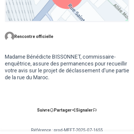
Rencontre officielle
(Lien externe)
Madame Bénédicte BISSONNET, commissaire-
enquêtrice, assure des permanences pour recueillir
votre avis sur le projet de déclassement d'une partie
de la rue du Maroc.
Suivre
Partager
Signaler
Référence : prod-MEET-2025-07-1655