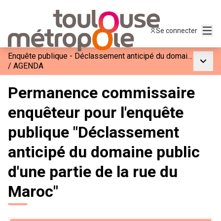
Menu
Se connecter
Enquête publique - Déclassement anticipé du domaine public d&#39;une partie de la rue du Maroc
Menu p
/
AGENDA
Permanence commissaire
enquêteur pour l'enquête
publique "Déclassement
anticipé du domaine public
d'une partie de la rue du
Maroc"