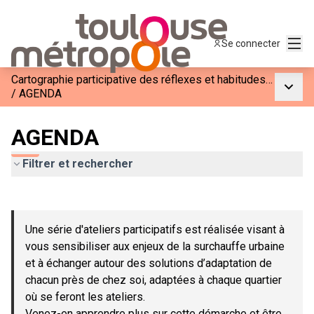
Menu
Se connecter
Cartographie participative des réflexes et habitudes pendant les canicules
Menu p
/
AGENDA
AGENDA
Filtrer et rechercher
Passer la carte
Leaflet
|
©
OpenStreetMap
contributors
L'élément suivant est une carte qui présente les éléments de c
+
Une série d'ateliers participatifs est réalisée visant à
−
vous sensibiliser aux enjeux de la surchauffe urbaine
et à échanger autour des solutions d’adaptation de
chacun près de chez soi, adaptées à chaque quartier
où se feront les ateliers.
Venez-en apprendre plus sur cette démarche et être