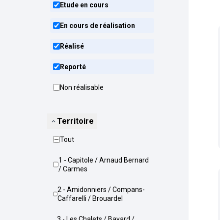
Etude en cours
En cours de réalisation
Réalisé
Reporté
Non réalisable
Territoire
Tout
1 - Capitole / Arnaud Bernard
/ Carmes
2 - Amidonniers / Compans-
Caffarelli / Brouardel
3 - Les Chalets / Bayard /