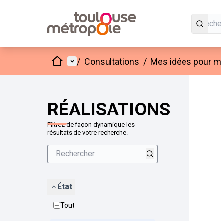
Accueil
Menu principal
/
Consultations
/
Mes idées pour mo
Passer
L'élément
+
−
RÉALISATIONS
Filtrez de façon dynamique les
résultats de votre recherche.
État
Tout