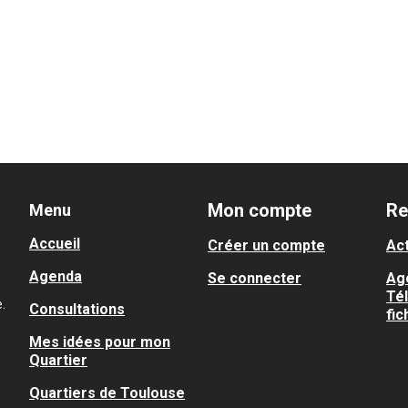
Mon compte
Re
Menu
Accueil
Créer un compte
Act
Agenda
Se connecter
Ag
Té
.
Consultations
fic
Mes idées pour mon
Quartier
Quartiers de Toulouse