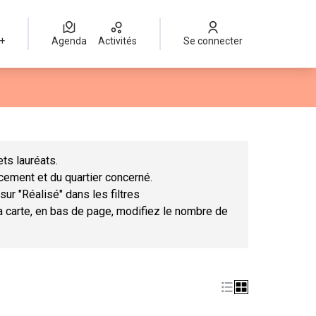
 +
Agenda
Activités
Se connecter
Leaflet
|
©
OpenStreetMap
contributors
mme des points de carte. L'élément peut être utilisé avec un lect
ts lauréats.
ncement et du quartier concerné.
sur "Réalisé" dans les filtres
la carte, en bas de page, modifiez le nombre de