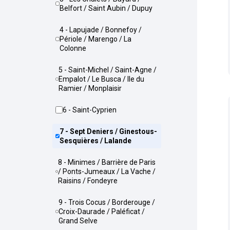
Belfort / Saint Aubin / Dupuy
4 - Lapujade / Bonnefoy /
Périole / Marengo / La
Colonne
5 - Saint-Michel / Saint-Agne /
Empalot / Le Busca / Ile du
Ramier / Monplaisir
6 - Saint-Cyprien
7 - Sept Deniers / Ginestous-
Sesquières / Lalande
8 - Minimes / Barrière de Paris
/ Ponts-Jumeaux / La Vache /
Raisins / Fondeyre
9 - Trois Cocus / Borderouge /
Croix-Daurade / Paléficat /
Grand Selve