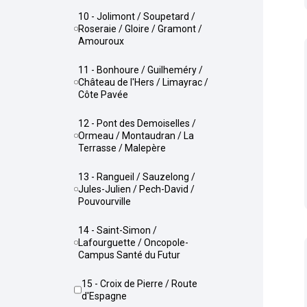
10 - Jolimont / Soupetard /
Roseraie / Gloire / Gramont /
Amouroux
11 - Bonhoure / Guilheméry /
Château de l'Hers / Limayrac /
Côte Pavée
12 - Pont des Demoiselles /
Ormeau / Montaudran / La
Terrasse / Malepère
13 - Rangueil / Sauzelong /
Jules-Julien / Pech-David /
Pouvourville
14 - Saint-Simon /
Lafourguette / Oncopole-
Campus Santé du Futur
15 - Croix de Pierre / Route
d'Espagne