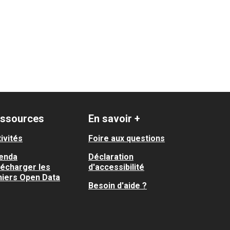
ssources
En savoir +
ivités
Foire aux questions
enda
Déclaration
lécharger les
d'accessibilité
hiers Open Data
Besoin d'aide ?