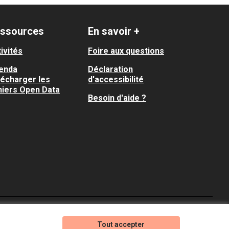
ssources
En savoir +
ivités
Foire aux questions
enda
Déclaration
lécharger les
d'accessibilité
hiers Open Data
Besoin d'aide ?
Je participe ! sur X
Je participe ! sur Faceboo
Je participe ! sur In
Tout accepter