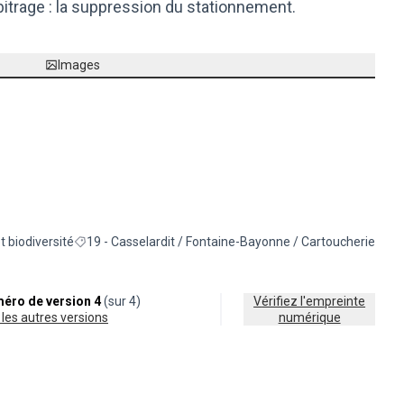
rbitrage : la suppression du stationnement.
Images
et biodiversité
19 - Casselardit / Fontaine-Bayonne / Cartoucherie
s de la catégorie : Nature en ville et biodiversité
Filtrer les résultats pour le secteur : 19 - Casselardit / F
éro de version 4
(sur 4)
Vérifiez l'empreinte
ir les autres versions
numérique