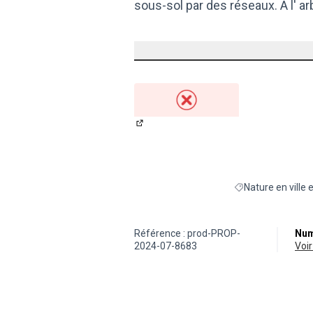
sous-sol par des réseaux. A l' a
(Lien externe)
Nature en ville 
Filtrer les résultat
Référence : prod-PROP-
Num
2024-07-8683
vo