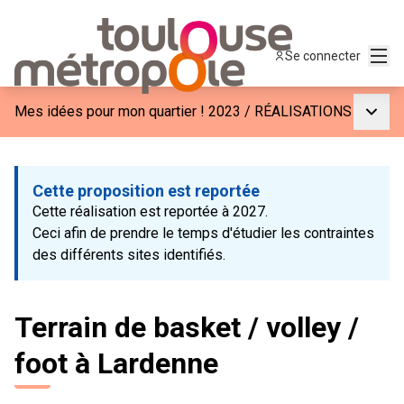
Menu
Se connecter
Menu p
Mes idées pour mon quartier ! 2023
/
RÉALISATIONS
Cette proposition est reportée
Cette réalisation est reportée à 2027.
Ceci afin de prendre le temps d'étudier les contraintes
des différents sites identifiés.
Terrain de basket / volley /
foot à Lardenne