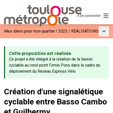
Menu
Se connecter
Menu p
Mes idées pour mon quartier ! 2023
/
RÉALISATIONS
Cette proposition est réalisée
Ce projet a été intégré à la création de la liaison
cyclable au rond-point Firmin Pons dans le cadre du
déploiement du Réseau Express Vélo.
Création d'une signalétique
cyclable entre Basso Cambo
et Guilhermy