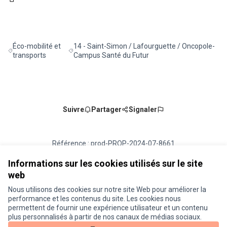
(Lien externe)
Éco-mobilité et
14 - Saint-Simon / Lafourguette / Oncopole-
Filtrer les résultats de la catégorie : Éco-mobilité et transports
Filtrer les résultats pour le secteur : 14 - Saint
transports
Campus Santé du Futur
Suivre
Partager
Signaler
Référence : prod-PROP-2024-07-8661
Numéro de version 5
(sur 5)
voir les autres versions
Vérifiez l'empreinte numérique
Informations sur les cookies utilisés sur le site
web
Nous utilisons des cookies sur notre site Web pour améliorer la
Conditions d'utilisation
performance et les contenus du site. Les cookies nous
Paramètres des cookies
permettent de fournir une expérience utilisateur et un contenu
Je participe ! sur X
Je participe ! sur Facebook
Je participe ! sur Instagram
plus personnalisés à partir de nos canaux de médias sociaux.
(Lien externe)
(Lien externe)
(Lien externe)