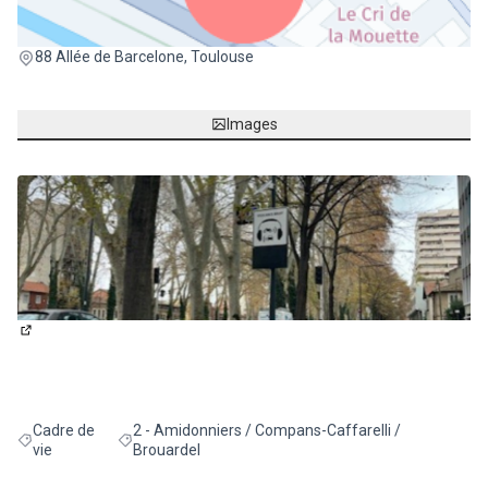
(Lien externe)
88 Allée de Barcelone, Toulouse
Images
(Lien externe)
Cadre de
2 - Amidonniers / Compans-Caffarelli /
Filtrer les résultats de la catégorie : Cadre de vie
Filtrer les résultats pour le secteur : 2 - Amidonniers 
vie
Brouardel