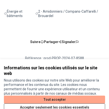
Énergie et
2 - Amidonniers / Compans-Caffarelli /
Filtrer les résultats de la catégorie : Énergie et bâtiments
Filtrer les résultats pour le secteur : 2 - Amidon
bâtiments
Brouardel
Suivre
Partager
Signaler
Référence : prod-PROP-2024-07-8588
Numéro de version 5
(sur 5)
voir les autres versions
Vérifiez l'empreinte numérique
Informations sur les cookies utilisés sur le site
web
Nous utilisons des cookies sur notre site Web pour améliorer la
Conditions d'utilisation
performance et les contenus du site. Les cookies nous
Paramètres des cookies
permettent de fournir une expérience utilisateur et un contenu
Je participe ! sur X
Je participe ! sur Facebook
Je participe ! sur Instagram
plus personnalisés à partir de nos canaux de médias sociaux.
(Lien externe)
(Lien externe)
(Lien externe)
Tout accepter
Accepter seulement les cookies essentiels