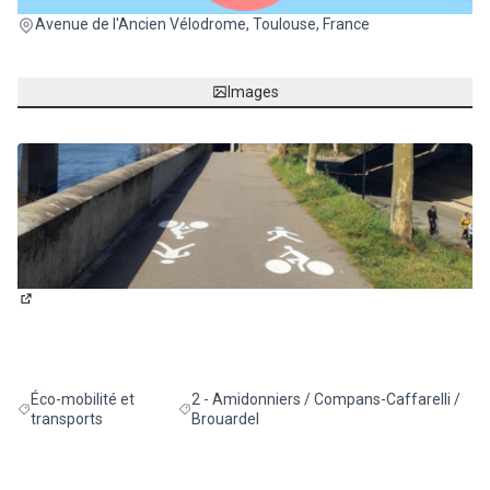
(Lien externe)
Avenue de l'Ancien Vélodrome, Toulouse, France
Images
(Lien externe)
Éco-mobilité et
2 - Amidonniers / Compans-Caffarelli /
Filtrer les résultats de la catégorie : Éco-mobilité et transports
Filtrer les résultats pour le secteur : 2 - Ami
transports
Brouardel