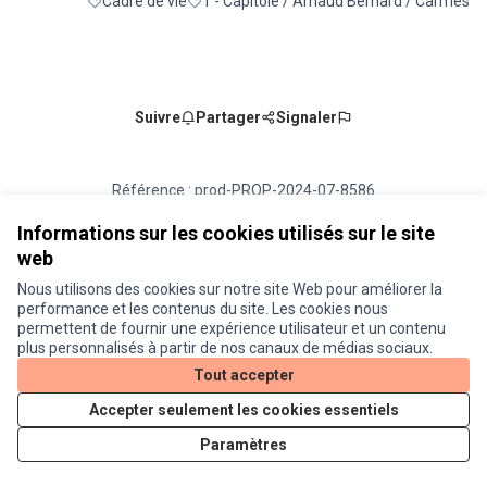
Cadre de vie
1 - Capitole / Arnaud Bernard / Carmes
Filtrer les résultats de la catégorie : Cadre de vie
Filtrer les résultats pour le secteur : 1 - Ca
Suivre
Partager
Signaler
Référence : prod-PROP-2024-07-8586
Numéro de version 5
(sur 5)
voir les autres versions
Vérifiez l'empreinte numérique
Informations sur les cookies utilisés sur le site
web
Nous utilisons des cookies sur notre site Web pour améliorer la
Conditions d'utilisation
performance et les contenus du site. Les cookies nous
Paramètres des cookies
permettent de fournir une expérience utilisateur et un contenu
Je participe ! sur X
Je participe ! sur Facebook
Je participe ! sur Instagram
plus personnalisés à partir de nos canaux de médias sociaux.
(Lien externe)
(Lien externe)
(Lien externe)
Tout accepter
Accepter seulement les cookies essentiels
Licence Cre
(Lien extern
Paramètres
(Lien externe)
Site réalisé grâce au
logiciel libre Decidim
.
(Lien externe)