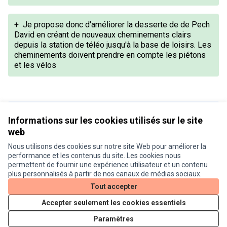
+
Je propose donc d'améliorer la desserte de de Pech
David en créant de nouveaux cheminements clairs
depuis la station de téléo jusqu'à la base de loisirs. Les
cheminements doivent prendre en compte les piétons
et les vélos
Version 1 de 1
Informations sur les cookies utilisés sur le site
web
Nous utilisons des cookies sur notre site Web pour améliorer la
Conditions d'utilisation
performance et les contenus du site. Les cookies nous
Paramètres des cookies
permettent de fournir une expérience utilisateur et un contenu
Je participe ! sur X
Je participe ! sur Facebook
Je participe ! sur Instagram
plus personnalisés à partir de nos canaux de médias sociaux.
(Lien externe)
(Lien externe)
(Lien externe)
Tout accepter
Accepter seulement les cookies essentiels
Licence Cre
(Lien extern
Paramètres
(Lien externe)
Site réalisé grâce au
logiciel libre Decidim
.