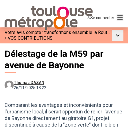
Menu
Se connecter
Votre avis compte : transformons ensemble la Route Métropolitaine 59 (M59)
Menu p
/
VOS CONTRIBUTIONS
Délestage de la M59 par
avenue de Bayonne
Thomas DAZAN
26/11/2025 18:22
Comparant les avantages et inconvénients pour
l'urbanisme local, il serait opportun de relier l'avenue
de Bayonne directement au giratoire G1, projet
discontinué à cause de la "zone verte" dont le bien