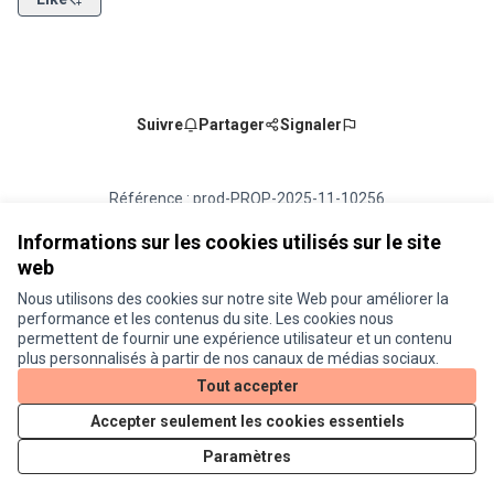
Suivre
Partager
Signaler
Référence : prod-PROP-2025-11-10256
Numéro de version 1
(sur 1)
voir les autres versions
Vérifiez l'empreinte numérique
Informations sur les cookies utilisés sur le site
web
Nous utilisons des cookies sur notre site Web pour améliorer la
Conditions d'utilisation
performance et les contenus du site. Les cookies nous
Paramètres des cookies
permettent de fournir une expérience utilisateur et un contenu
Je participe ! sur X
Je participe ! sur Facebook
Je participe ! sur Instagram
plus personnalisés à partir de nos canaux de médias sociaux.
(Lien externe)
(Lien externe)
(Lien externe)
Tout accepter
Accepter seulement les cookies essentiels
Licence Cre
(Lien extern
Paramètres
(Lien externe)
Site réalisé grâce au
logiciel libre Decidim
.
(Lien externe)