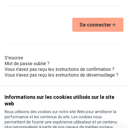
Se connecter
S'inscrire
Mot de passe oublié ?
Vous n’avez pas reçu les instructions de confirmation ?
Vous n’avez pas reçu les instructions de déverrouillage ?
Informations sur les cookies utilisés sur le site
web
Nous utilisons des cookies sur notre site Web pour améliorer la
Conditions d'utilisation
performance et les contenus du site. Les cookies nous
Paramètres des cookies
permettent de fournir une expérience utilisateur et un contenu
Je participe ! sur X
Je participe ! sur Facebook
Je participe ! sur Instagram
plus personnalisés à partir de nos canaux de médias sociaux.