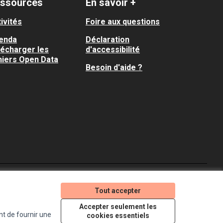
ssources
En savoir +
ivités
Foire aux questions
enda
Déclaration
lécharger les
d'accessibilité
hiers Open Data
Besoin d'aide ?
Je participe ! sur X
Je participe ! sur Faceboo
Je participe ! sur In
Tout accepter
(Lien externe)
(Lien externe)
(Lien externe)
Accepter seulement les
nt de fournir une
cookies essentiels