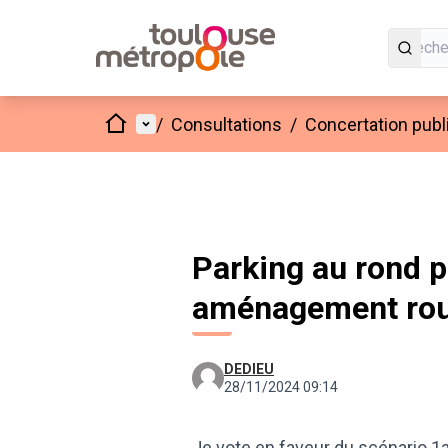
Accueil
Menu principal
/
Consultations
/
Concertation pub
Parking au rond p
aménagement rou
DEDIEU
28/11/2024 09:14
Je vote en faveur du scénario 1