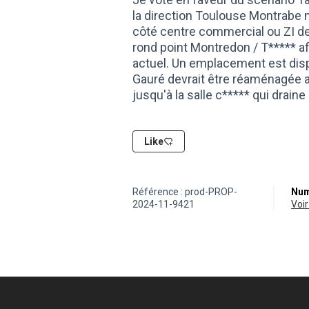
la direction Toulouse Montrabe 
côté centre commercial ou ZI d
rond point Montredon / T***** afin
actuel. Un emplacement est dispo
Gauré devrait être réaménagée av
jusqu'à la salle c***** qui drai
Like
Référence : prod-PROP-
Num
2024-11-9421
vo