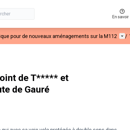
En savoir
Menu
lique pour de nouveaux aménagements sur la M112
/
oint de T***** et
te de Gauré
a qui avec sa voie velo protégée à double sens dans