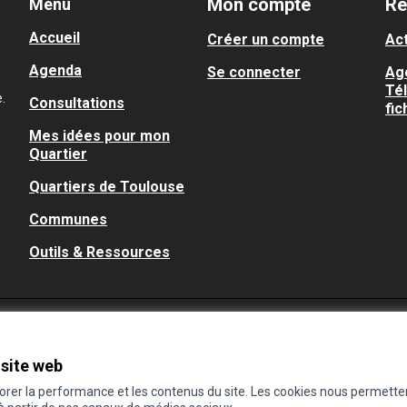
Mon compte
Re
Menu
Accueil
Créer un compte
Act
Agenda
Se connecter
Ag
Té
.
Consultations
fic
Mes idées pour mon
Quartier
Quartiers de Toulouse
Communes
Outils & Ressources
 site web
iorer la performance et les contenus du site. Les cookies nous permette