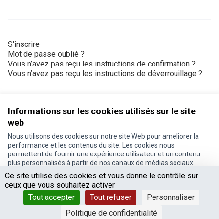
S'inscrire
Mot de passe oublié ?
Vous n’avez pas reçu les instructions de confirmation ?
Vous n’avez pas reçu les instructions de déverrouillage ?
Informations sur les cookies utilisés sur le site
web
Nous utilisons des cookies sur notre site Web pour améliorer la
Conditions d'utilisation
performance et les contenus du site. Les cookies nous
Paramètres des cookies
permettent de fournir une expérience utilisateur et un contenu
Je participe ! sur X
Je participe ! sur Facebook
Je participe ! sur Instagram
plus personnalisés à partir de nos canaux de médias sociaux.
(Lien externe)
(Lien externe)
(Lien externe)
Ce site utilise des cookies et vous donne le contrôle sur
Tout accepter
ceux que vous souhaitez activer
Accepter seulement les cookies essentiels
Tout accepter
Tout refuser
Personnaliser
Licence Cre
(Lien extern
Paramètres
(Lien externe)
Site réalisé grâce au
Politique de confidentialité
logiciel libre Decidim
.
(Lien externe)