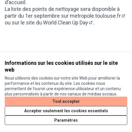
d’accueil.
La liste des points de nettoyage sera disponible à
partir du 1er septembre sur
metropole.toulouse.fr
(Lie
ou sur le site du
World Clean Up Day
.
(Lien externe)
Informations sur les cookies utilisés sur le site
web
Nous utilisons des cookies sur notre site Web pour améliorer la
Conditions d'utilisation
performance et les contenus du site. Les cookies nous
Paramètres des cookies
permettent de fournir une expérience utilisateur et un contenu
Je participe ! sur X
Je participe ! sur Facebook
Je participe ! sur Instagram
plus personnalisés à partir de nos canaux de médias sociaux.
(Lien externe)
(Lien externe)
(Lien externe)
Tout accepter
Accepter seulement les cookies essentiels
Licence Cre
(Lien extern
Paramètres
(Lien externe)
Site réalisé grâce au
logiciel libre Decidim
.
(Lien externe)