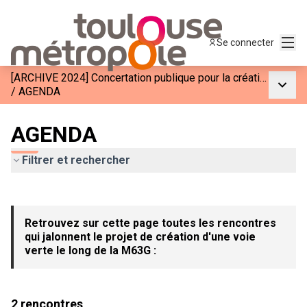
Menu
Se connecter
[ARCHIVE 2024] Concertation publique pour la création d&#39;une voie verte le long de la M63G
Menu p
/
AGENDA
AGENDA
Filtrer et rechercher
Passer la carte
Leaflet
|
©
OpenStreetMap
contributors
L'élément suivant est une carte qui présente les éléments de c
+
Retrouvez sur cette page toutes les rencontres
−
qui jalonnent le projet de création d'une voie
verte le long de la M63G :
2 rencontres