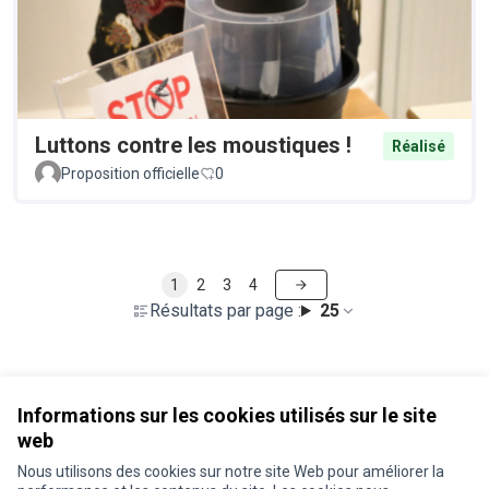
Luttons contre les moustiques !
Réalisé
Proposition officielle
0
1
2
3
4
Résultats par page :
25
Voir toutes les propositions retirées
Informations sur les cookies utilisés sur le site
web
Nous utilisons des cookies sur notre site Web pour améliorer la
Conditions d'utilisation