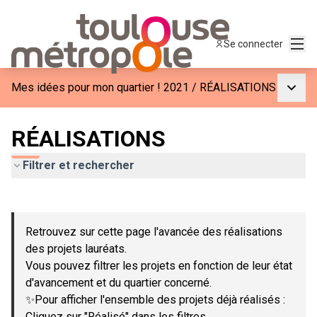
Menu
Se connecter
Menu p
Mes idées pour mon quartier ! 2021
/
RÉALISATIONS
RÉALISATIONS
Filtrer et rechercher
Passer la carte
Leaflet
|
©
OpenStreetMap
contributors
L'élément suivant est une carte qui présente les éléments de c
+
Retrouvez sur cette page l'avancée des réalisations
−
des projets lauréats.
Vous pouvez filtrer les projets en fonction de leur état
d'avancement et du quartier concerné.
✨Pour afficher l'ensemble des projets déjà réalisés :
Cliquez sur "Réalisé" dans les filtres