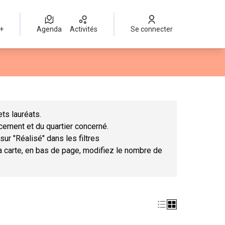
 +
Agenda
Activités
Se connecter
Leaflet
|
©
OpenStreetMap
contributors
mme des points de carte. L'élément peut être utilisé avec un lect
ts lauréats.
ncement et du quartier concerné.
sur "Réalisé" dans les filtres
la carte, en bas de page, modifiez le nombre de