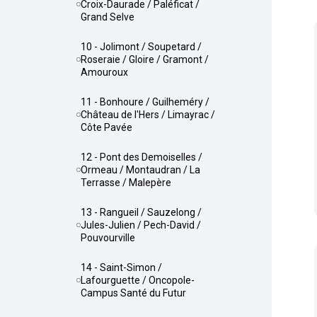
Croix-Daurade / Paléficat /
Grand Selve
10 - Jolimont / Soupetard /
Roseraie / Gloire / Gramont /
Amouroux
11 - Bonhoure / Guilheméry /
Château de l'Hers / Limayrac /
Côte Pavée
12 - Pont des Demoiselles /
Ormeau / Montaudran / La
Terrasse / Malepère
13 - Rangueil / Sauzelong /
Jules-Julien / Pech-David /
Pouvourville
14 - Saint-Simon /
Lafourguette / Oncopole-
Campus Santé du Futur