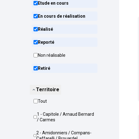
Etude en cours
En cours de réalisation
Réalisé
Reporté
Non réalisable
Retiré
Territoire
Tout
1 - Capitole / Arnaud Bernard
/ Carmes
2 - Amidonniers / Compans-
Caffarelli / Brouardel