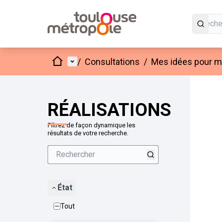
Accueil
Menu principal
/
Consultations
/
Mes idées pour mo
Passer
L'élément
+
−
RÉALISATIONS
Filtrez de façon dynamique les
résultats de votre recherche.
État
Tout