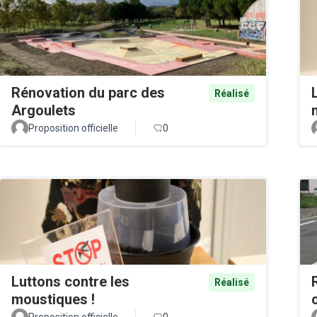
Rénovation du parc des
Réalisé
Argoulets
Proposition officielle
0
Luttons contre les
Réalisé
moustiques !
Proposition officielle
0