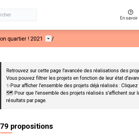
En savoir
Menu utilisateur
n quartier ! 2021
/
 la carte
 suivant est une carte qui présente les éléments de cette page co
Retrouvez sur cette page l'avancée des réalisations des proje
Vous pouvez filtrer les projets en fonction de leur état d'ava
✨Pour afficher l'ensemble des projets déjà réalisés : Cliquez 
🗺️ Pour que l'ensemble des projets réalisés s'affichent sur 
résultats par page.
79 propositions