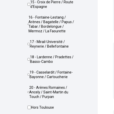
15 - Croix de Pierre / Route
d'Espagne
16 - Fontaine-Lestang /
Arènes / Bagatelle / Papus /
Tabar / Bordelongue /
Mermoz / La Faourette
17 - Mirail-Université /
Reynerie / Bellefontaine
18 - Lardenne / Pradettes /
Basso-Cambo
19 - Casselardit / Fontaine-
Bayonne / Cartoucherie
20 - Arènes Romaines /
Ancely / Saint-Martin du
Touch / Purpan
Hors Toulouse