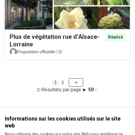
Plus de végétation rue d’Alsace-
Réalisé
Lorraine
Proposition officielle
0
1
2
Résultats par page :
50
Voir toutes les propositions retirées
Informations sur les cookies utilisés sur le site
web
Nous utilisons des cookies sur notre site Web pour améliorer la