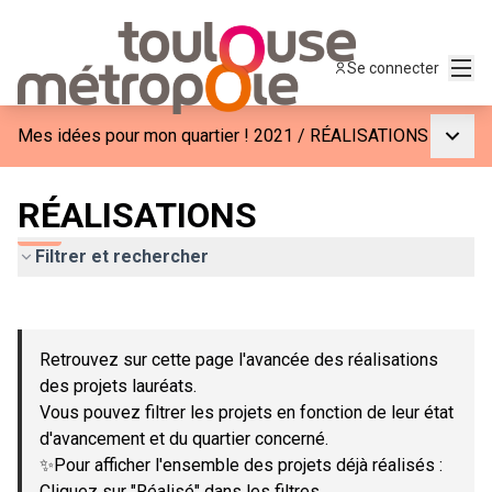
Menu
Se connecter
Menu p
Mes idées pour mon quartier ! 2021
/
RÉALISATIONS
RÉALISATIONS
Filtrer et rechercher
Passer la carte
Leaflet
|
©
OpenStreetMap
contributors
L'élément suivant est une carte qui présente les éléments de c
+
Retrouvez sur cette page l'avancée des réalisations
−
des projets lauréats.
Vous pouvez filtrer les projets en fonction de leur état
d'avancement et du quartier concerné.
✨Pour afficher l'ensemble des projets déjà réalisés :
Cliquez sur "Réalisé" dans les filtres