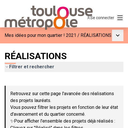
Menu
Se connecter
Menu p
Mes idées pour mon quartier ! 2021
/
RÉALISATIONS
RÉALISATIONS
Filtrer et rechercher
Passer la carte
Leaflet
|
©
OpenStreetMap
contributors
L'élément suivant est une carte qui présente les éléments de c
+
Retrouvez sur cette page l'avancée des réalisations
−
des projets lauréats.
Vous pouvez filtrer les projets en fonction de leur état
d'avancement et du quartier concerné.
✨Pour afficher l'ensemble des projets déjà réalisés :
Cliquez sur "Réalisé" dans les filtres