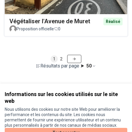
Végétaliser l'Avenue de Muret
Réalisé
Proposition officielle
0
1
2
Résultats par page :
50
Voir toutes les propositions retirées
Informations sur les cookies utilisés sur le site
web
Nous utilisons des cookies sur notre site Web pour améliorer la
Conditions d'utilisation
performance et les contenus du site. Les cookies nous
Paramètres des cookies
permettent de fournir une expérience utilisateur et un contenu
Je participe ! sur X
Je participe ! sur Facebook
Je participe ! sur Instagram
plus personnalisés à partir de nos canaux de médias sociaux.
(Lien externe)
(Lien externe)
(Lien externe)