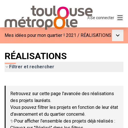
Menu
Se connecter
Menu p
Mes idées pour mon quartier ! 2021
/
RÉALISATIONS
RÉALISATIONS
Filtrer et rechercher
Passer la carte
Leaflet
|
©
OpenStreetMap
contributors
L'élément suivant est une carte qui présente les éléments de c
+
Retrouvez sur cette page l'avancée des réalisations
−
des projets lauréats.
Vous pouvez filtrer les projets en fonction de leur état
d'avancement et du quartier concerné.
✨Pour afficher l'ensemble des projets déjà réalisés :
Cliquez sur "Réalisé" dans les filtres