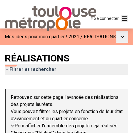
Menu
Se connecter
Menu p
Mes idées pour mon quartier ! 2021
/
RÉALISATIONS
RÉALISATIONS
Filtrer et rechercher
Passer la carte
Leaflet
|
©
OpenStreetMap
contributors
L'élément suivant est une carte qui présente les éléments de c
+
Retrouvez sur cette page l'avancée des réalisations
−
des projets lauréats.
Vous pouvez filtrer les projets en fonction de leur état
d'avancement et du quartier concerné.
✨Pour afficher l'ensemble des projets déjà réalisés :
Cliquez sur "Réalisé" dans les filtres