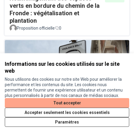
verts en bordure du chemin de la
Fronde : végétalisation et
plantation
Proposition officielle
0
Informations sur les cookies utilisés sur le site
web
Nous utilisons des cookies sur notre site Web pour améliorer la
performance et les contenus du site. Les cookies nous
Un radar pédagogique pour
Réalisé
permettent de fournir une expérience utilisateur et un contenu
connaitre le niveau sonore des
plus personnalisés à partir de nos canaux de médias sociaux.
véhicules
Tout accepter
Proposition officielle
0
Accepter seulement les cookies essentiels
Paramètres