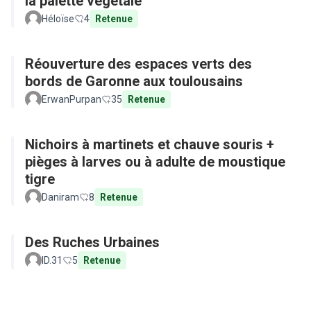
la palette végétale
Héloïse
4
Retenue
Réouverture des espaces verts des
bords de Garonne aux toulousains
ErwanPurpan
35
Retenue
Nichoirs à martinets et chauve souris +
pièges à larves ou à adulte de moustique
tigre
Daniram
8
Retenue
Des Ruches Urbaines
ID.31
5
Retenue