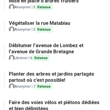
Mise en place d'arbres fruitiers
Anonyme
5
Retenue
Végétaliser la rue Matabiau
Anonyme
3
Retenue
Débitumer l’avenue de Lombez et
l’avenue de Grande Bretagne
Jérôme
6
Retenue
Planter des arbres et jardins partagés
partout où c'est possible!
Anonyme
7
Retenue
Faire des voies vélos et piétons dédiées
et bien délimitées