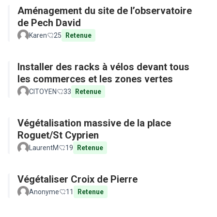
Aménagement du site de l’observatoire
de Pech David
Karen
25
Retenue
Installer des racks à vélos devant tous
les commerces et les zones vertes
CITOYEN
33
Retenue
Végétalisation massive de la place
Roguet/St Cyprien
LaurentM
19
Retenue
Végétaliser Croix de Pierre
Anonyme
11
Retenue