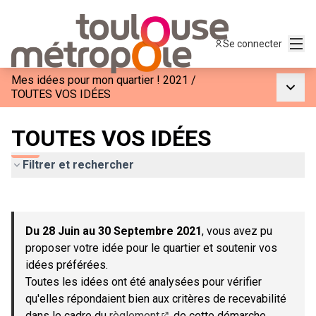
Menu
Se connecter
Mes idées pour mon quartier ! 2021
/
Menu p
TOUTES VOS IDÉES
TOUTES VOS IDÉES
Filtrer et rechercher
Passer la carte
Leaflet
|
©
OpenStreetMap
contributors
L'élément suivant est une carte qui présente les éléments de c
+
Du 28 Juin au 30 Septembre 2021
, vous avez pu
−
proposer votre idée pour le quartier et soutenir vos
idées préférées.
Toutes les idées ont été analysées pour vérifier
qu'elles répondaient bien aux critères de recevabilité
dans le cadre du
règlement
de cette démarche