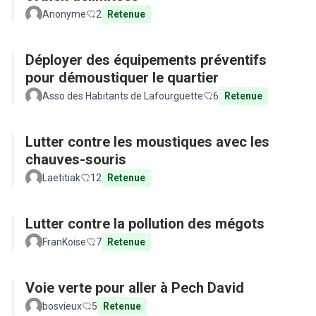
Anonyme
2
Retenue
Déployer des équipements préventifs
pour démoustiquer le quartier
Asso des Habitants de Lafourguette
6
Retenue
Lutter contre les moustiques avec les
chauves-souris
Laetitiak
12
Retenue
Lutter contre la pollution des mégots
FranKoise
7
Retenue
Voie verte pour aller à Pech David
bosvieux
5
Retenue