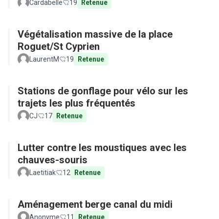
Cardabelle
19
Retenue
Végétalisation massive de la place
Roguet/St Cyprien
LaurentM
19
Retenue
Stations de gonflage pour vélo sur les
trajets les plus fréquentés
CJ
17
Retenue
Lutter contre les moustiques avec les
chauves-souris
Laetitiak
12
Retenue
Aménagement berge canal du midi
Anonyme
11
Retenue