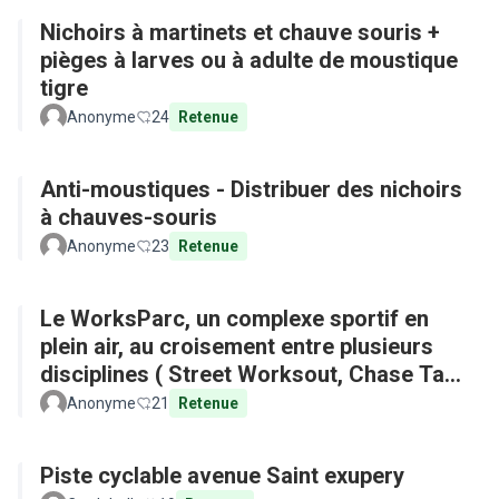
Nichoirs à martinets et chauve souris +
pièges à larves ou à adulte de moustique
tigre
Anonyme
24
Retenue
Anti-moustiques - Distribuer des nichoirs
à chauves-souris
Anonyme
23
Retenue
Le WorksParc, un complexe sportif en
plein air, au croisement entre plusieurs
disciplines ( Street Worksout, Chase Tag,
Parkour)
Anonyme
21
Retenue
Piste cyclable avenue Saint exupery