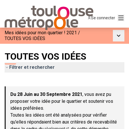
Menu
Se connecter
Mes idées pour mon quartier ! 2021
/
Menu p
TOUTES VOS IDÉES
TOUTES VOS IDÉES
Filtrer et rechercher
Passer la carte
Leaflet
|
©
OpenStreetMap
contributors
L'élément suivant est une carte qui présente les éléments de c
+
Du 28 Juin au 30 Septembre 2021
, vous avez pu
−
proposer votre idée pour le quartier et soutenir vos
idées préférées.
Toutes les idées ont été analysées pour vérifier
qu'elles répondaient bien aux critères de recevabilité
dans le cadre du
règlement
de cette démarche