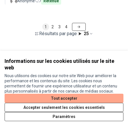
Anonyme
7
Retenue
1
2
3
4
Résultats par page :
25
Voir toutes les propositions retirées
Informations sur les cookies utilisés sur le site
web
Nous utilisons des cookies sur notre site Web pour améliorer la
Conditions d'utilisation
performance et les contenus du site. Les cookies nous
Paramètres des cookies
permettent de fournir une expérience utilisateur et un contenu
Je participe ! sur X
Je participe ! sur Facebook
Je participe ! sur Instagram
plus personnalisés à partir de nos canaux de médias sociaux.
(Lien externe)
(Lien externe)
(Lien externe)
Tout accepter
Accepter seulement les cookies essentiels
Licence Cre
(Lien extern
Paramètres
(Lien externe)
Site réalisé grâce au
logiciel libre Decidim
.
(Lien externe)