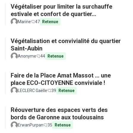
Végétaliser pour limiter la surchauffe
estivale et confort de quartier...
Marine
47
Retenue
Végétalisation et convivialité du quartier
Saint-Aubin
Anonyme
44
Retenue
Faire de la Place Amat Massot ... une
place ECO-CITOYENNE conviviale !
LECLERC Gaëlle
39
Retenue
Réouverture des espaces verts des
bords de Garonne aux toulousains
ErwanPurpan
35
Retenue