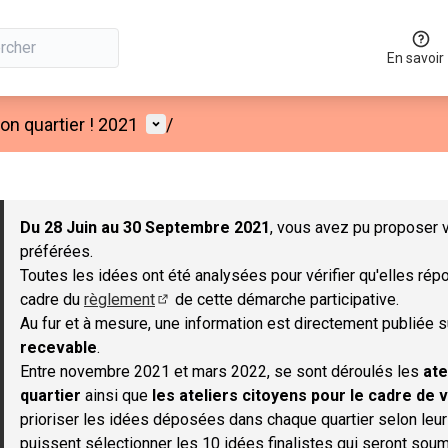
En savoir
Menu utilisateur
n quartier ! 2021
/
 la carte
 suivant est une carte qui présente les éléments de cette page co
Du 28 Juin au 30 Septembre 2021
, vous avez pu proposer v
préférées.
Toutes les idées ont été analysées pour vérifier qu'elles répo
cadre du
règlement
de cette démarche participative.
(S'ouvre dans un nouvel onglet)
Au fur et à mesure, une information est directement publiée 
recevable
.
Entre novembre 2021 et mars 2022, se sont déroulés les
ate
quartier
ainsi que
les ateliers citoyens pour le cadre de v
prioriser les idées déposées dans chaque quartier selon leu
puissent sélectionner les 10 idées finalistes qui seront soum