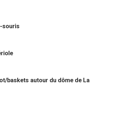
-souris
riole
oot/baskets autour du dôme de La