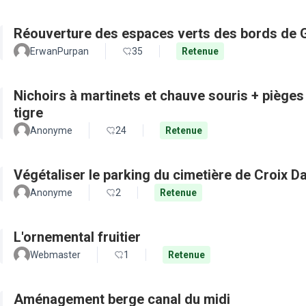
Réouverture des espaces verts des bords de 
ErwanPurpan
35
Retenue
Nichoirs à martinets et chauve souris + pièges
tigre
Anonyme
24
Retenue
Végétaliser le parking du cimetière de Croix D
Anonyme
2
Retenue
L'ornemental fruitier
Webmaster
1
Retenue
Aménagement berge canal du midi