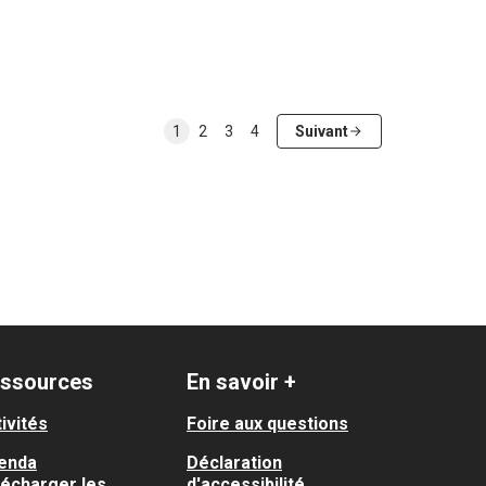
1
2
3
4
Suivant
ssources
En savoir +
ivités
Foire aux questions
enda
Déclaration
lécharger les
d'accessibilité