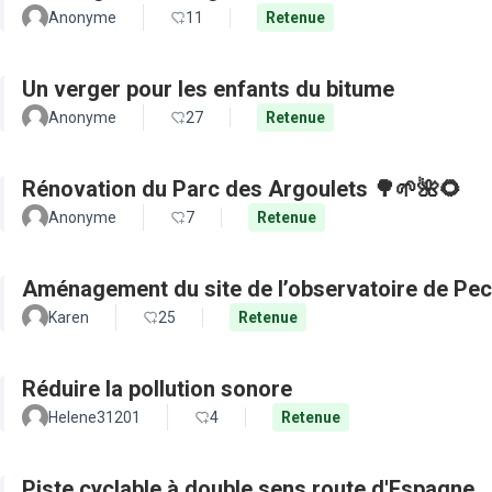
Anonyme
11
Retenue
Un verger pour les enfants du bitume
Anonyme
27
Retenue
Rénovation du Parc des Argoulets 🌳🌱🌺🌻
Anonyme
7
Retenue
Aménagement du site de l’observatoire de Pec
Karen
25
Retenue
Réduire la pollution sonore
Helene31201
4
Retenue
Piste cyclable à double sens route d'Espagne