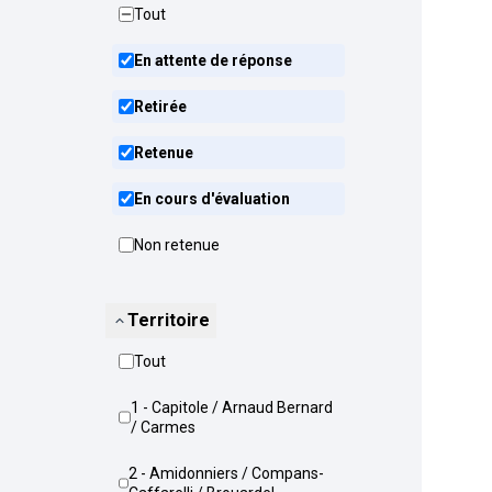
Tout
En attente de réponse
Retirée
Retenue
En cours d'évaluation
Non retenue
Territoire
Tout
1 - Capitole / Arnaud Bernard
/ Carmes
2 - Amidonniers / Compans-