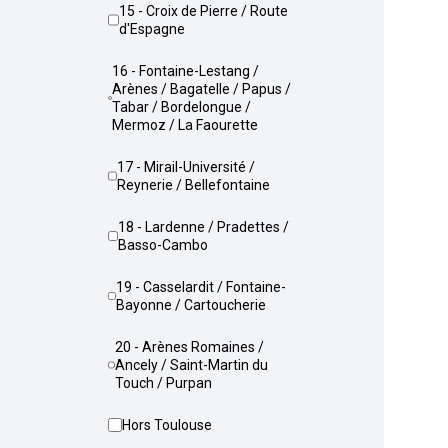
15 - Croix de Pierre / Route
d'Espagne
16 - Fontaine-Lestang /
Arènes / Bagatelle / Papus /
Tabar / Bordelongue /
Mermoz / La Faourette
17 - Mirail-Université /
Reynerie / Bellefontaine
18 - Lardenne / Pradettes /
Basso-Cambo
19 - Casselardit / Fontaine-
Bayonne / Cartoucherie
20 - Arènes Romaines /
Ancely / Saint-Martin du
Touch / Purpan
Hors Toulouse