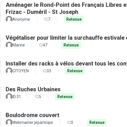
Aménager le Rond-Point des Français Libres et 
Frizac - Duméril - St Joseph
Anonyme
7
Retenue
Végétaliser pour limiter la surchauffe estivale e
Marine
47
Retenue
Installer des racks à vélos devant tous les c
CITOYEN
33
Retenue
Des Ruches Urbaines
ID.31
5
Retenue
Boulodrome couvert
Webmaster jeparticipe
0
Retenue