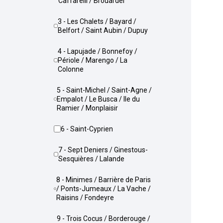
Caffarelli / Brouardel
3 - Les Chalets / Bayard /
Belfort / Saint Aubin / Dupuy
4 - Lapujade / Bonnefoy /
Périole / Marengo / La
Colonne
5 - Saint-Michel / Saint-Agne /
Empalot / Le Busca / Ile du
Ramier / Monplaisir
6 - Saint-Cyprien
7 - Sept Deniers / Ginestous-
Sesquières / Lalande
8 - Minimes / Barrière de Paris
/ Ponts-Jumeaux / La Vache /
Raisins / Fondeyre
9 - Trois Cocus / Borderouge /