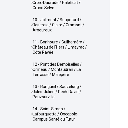
Croix-Daurade / Paléficat /
Grand Selve
10 - Jolimont / Soupetard /
Roseraie / Gloire / Gramont /
Amouroux
11 - Bonhoure / Guilheméry /
Château de l'Hers / Limayrac /
Côte Pavée
12 - Pont des Demoiselles /
Ormeau / Montaudran / La
Terrasse / Malepère
13 - Rangueil / Sauzelong /
Jules-Julien / Pech-David /
Pouvourville
14 - Saint-Simon /
Lafourguette / Oncopole-
Campus Santé du Futur