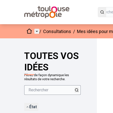
Accueil
Menu principal
/
Consultations
/
Mes idées pour mo
Passer
L'élément
+
−
TOUTES VOS
IDÉES
Filtrez de façon dynamique les
résultats de votre recherche.
État