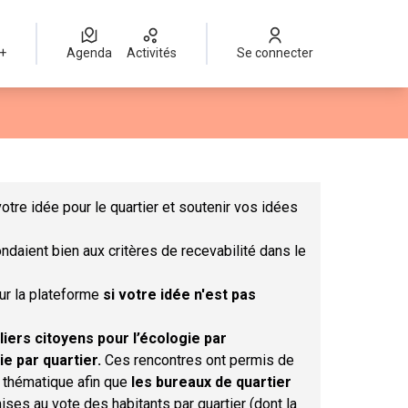
 +
Agenda
Activités
Se connecter
Leaflet
|
©
OpenStreetMap
contributors
mme des points de carte. L'élément peut être utilisé avec un lect
otre idée pour le quartier et soutenir vos idées
ndaient bien aux critères de recevabilité dans le
sur la plateforme
si votre idée n'est pas
liers citoyens pour l’écologie par
ie par quartier.
Ces rencontres ont permis de
r thématique afin que
les bureaux de quartier
ises au vote des habitants par quartier (dont la