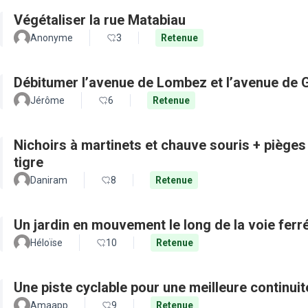
Végétaliser la rue Matabiau
Anonyme
3
Retenue
Débitumer l’avenue de Lombez et l’avenue de
Jérôme
6
Retenue
Nichoirs à martinets et chauve souris + pièges
tigre
Daniram
8
Retenue
Un jardin en mouvement le long de la voie ferré
Héloïse
10
Retenue
Une piste cyclable pour une meilleure continui
Amaapp
9
Retenue