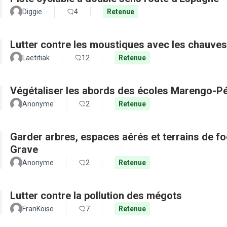
Diggie
4
Retenue
Lutter contre les moustiques avec les chauves
Laetitiak
12
Retenue
Végétaliser les abords des écoles Marengo-Pé
Anonyme
2
Retenue
Garder arbres, espaces aérés et terrains de f
Grave
Anonyme
2
Retenue
Lutter contre la pollution des mégots
FranKoise
7
Retenue