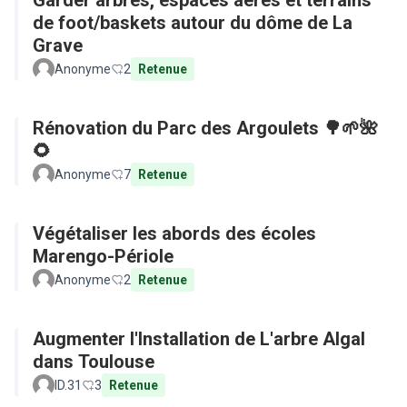
Garder arbres, espaces aérés et terrains
de foot/baskets autour du dôme de La
Grave
Anonyme
2
Retenue
Rénovation du Parc des Argoulets 🌳🌱🌺
🌻
Anonyme
7
Retenue
Végétaliser les abords des écoles
Marengo-Périole
Anonyme
2
Retenue
Augmenter l'Installation de L'arbre Algal
dans Toulouse
ID.31
3
Retenue