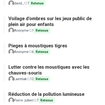
david_
7
Retenue
Voilage d'ombres sur les jeux public de
plein air pour enfants
Anonyme
1
Retenue
Pieges à moustiques tigres
Anonyme
6
Retenue
Lutter contre les moustiques avec les
chauves-souris
Laetitiak
12
Retenue
Réduction de la pollution lumineuse
Pierre Jullien
7
Retenue