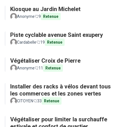
Kiosque au Jardin Michelet
Anonyme
9
Retenue
Piste cyclable avenue Saint exupery
Cardabelle
19
Retenue
Végétaliser Croix de Pierre
Anonyme
11
Retenue
Installer des racks à vélos devant tous
les commerces et les zones vertes
CITOYEN
33
Retenue
Végétaliser pour limiter la surchauffe
estivale et confort de quartier...