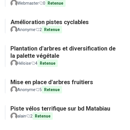
Webmaster
0
Retenue
Amélioration pistes cyclables
Anonyme
2
Retenue
Plantation d'arbres et diversification de
la palette végétale
Héloïse
4
Retenue
Mise en place d'arbres fruitiers
Anonyme
5
Retenue
Piste vélos terrifique sur bd Matabiau
alain
2
Retenue