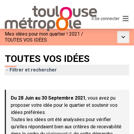
Menu
Se connecter
Mes idées pour mon quartier ! 2021
/
Menu p
TOUTES VOS IDÉES
TOUTES VOS IDÉES
Filtrer et rechercher
Passer la carte
Leaflet
|
©
OpenStreetMap
contributors
L'élément suivant est une carte qui présente les éléments de c
+
Du 28 Juin au 30 Septembre 2021
, vous avez pu
−
proposer votre idée pour le quartier et soutenir vos
idées préférées.
Toutes les idées ont été analysées pour vérifier
qu'elles répondaient bien aux critères de recevabilité
dans le cadre du
règlement
de cette démarche