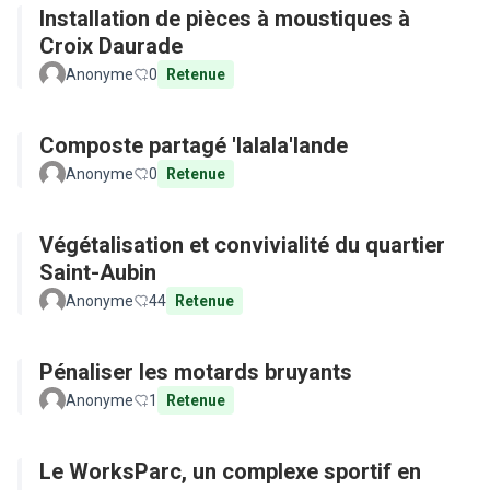
Installation de pièces à moustiques à
Croix Daurade
Anonyme
0
Retenue
Composte partagé 'lalala'lande
Anonyme
0
Retenue
Végétalisation et convivialité du quartier
Saint-Aubin
Anonyme
44
Retenue
Pénaliser les motards bruyants
Anonyme
1
Retenue
Le WorksParc, un complexe sportif en