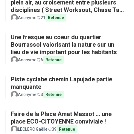
plein air, au croisement entre plusieurs
disciplines ( Street Worksout, Chase Tag,
Parkour)
Anonyme
21
Retenue
Une fresque au coeur du quartier
Bourrassol valorisant la nature sur un
lieu de vie important pour les habitants
Anonyme
6
Retenue
Piste cyclabe chemin Lapujade partie
manquante
Anonyme
3
Retenue
Faire de la Place Amat Massot ... une
place ECO-CITOYENNE conviviale !
LECLERC Gaëlle
39
Retenue