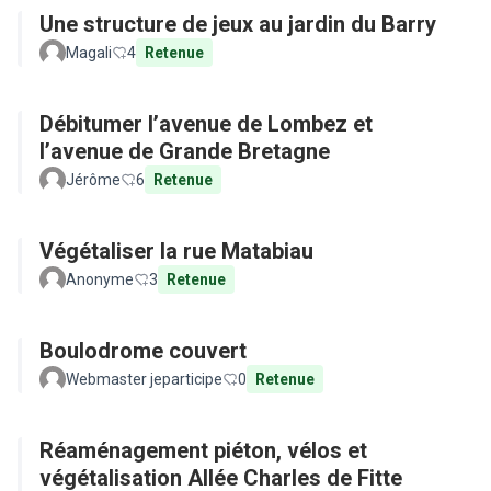
Une structure de jeux au jardin du Barry
Magali
4
Retenue
Débitumer l’avenue de Lombez et
l’avenue de Grande Bretagne
Jérôme
6
Retenue
Végétaliser la rue Matabiau
Anonyme
3
Retenue
Boulodrome couvert
Webmaster jeparticipe
0
Retenue
Réaménagement piéton, vélos et
végétalisation Allée Charles de Fitte