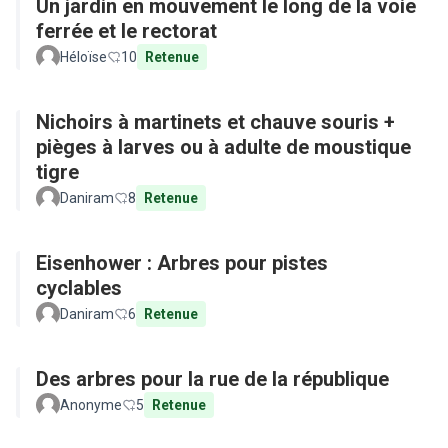
Un jardin en mouvement le long de la voie
ferrée et le rectorat
Héloïse
10
Retenue
Nichoirs à martinets et chauve souris +
pièges à larves ou à adulte de moustique
tigre
Daniram
8
Retenue
Eisenhower : Arbres pour pistes
cyclables
Daniram
6
Retenue
Des arbres pour la rue de la république
Anonyme
5
Retenue