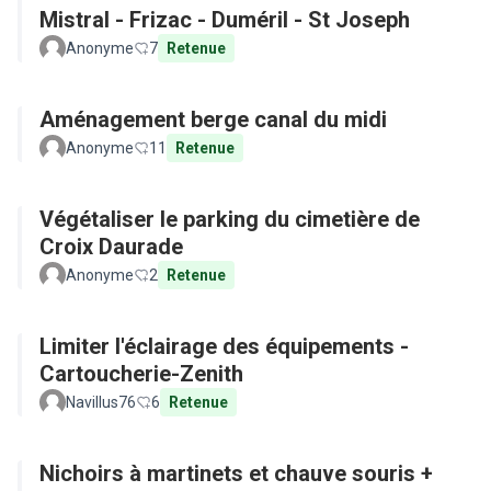
Mistral - Frizac - Duméril - St Joseph
Anonyme
7
Retenue
Aménagement berge canal du midi
Anonyme
11
Retenue
Végétaliser le parking du cimetière de
Croix Daurade
Anonyme
2
Retenue
Limiter l'éclairage des équipements -
Cartoucherie-Zenith
Navillus76
6
Retenue
Nichoirs à martinets et chauve souris +