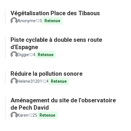
Végétalisation Place des Tibaous
Anonyme
5
Retenue
Piste cyclable à double sens route
d'Espagne
Diggie
4
Retenue
Réduire la pollution sonore
Helene31201
4
Retenue
Aménagement du site de l’observatoire
de Pech David
Karen
25
Retenue