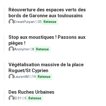
Réouverture des espaces verts des
bords de Garonne aux toulousains
ErwanPurpan
35
Retenue
Stop aux moustiques ! Passons aux
pièges !
Anonyme
8
Retenue
Végétalisation massive de la place
Roguet/St Cyprien
LaurentM
19
Retenue
Des Ruches Urbaines
ID.31
5
Retenue