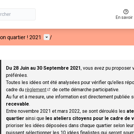
En savoir
Menu utilisateur
n quartier ! 2021
/
 la carte
 suivant est une carte qui présente les éléments de cette page co
Du 28 Juin au 30 Septembre 2021
, vous avez pu proposer v
préférées.
Toutes les idées ont été analysées pour vérifier qu'elles répo
cadre du
règlement
de cette démarche participative.
(S'ouvre dans un nouvel onglet)
Au fur et à mesure, une information est directement publiée 
recevable
.
Entre novembre 2021 et mars 2022, se sont déroulés les
ate
quartier
ainsi que
les ateliers citoyens pour le cadre de v
prioriser les idées déposées dans chaque quartier selon leu
puissent sélectionner les 10 idées finalistes qui seront soum