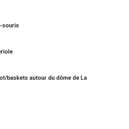
-souris
riole
oot/baskets autour du dôme de La