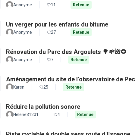
Anonyme
11
Retenue
Un verger pour les enfants du bitume
Anonyme
27
Retenue
Rénovation du Parc des Argoulets 🌳🌱🌺🌻
Anonyme
7
Retenue
Aménagement du site de l’observatoire de Pec
Karen
25
Retenue
Réduire la pollution sonore
Helene31201
4
Retenue
Piste cyclable à double sens route d'Espagne