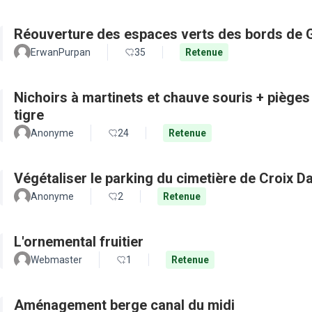
Réouverture des espaces verts des bords de 
ErwanPurpan
35
Retenue
Nichoirs à martinets et chauve souris + pièges
tigre
Anonyme
24
Retenue
Végétaliser le parking du cimetière de Croix D
Anonyme
2
Retenue
L'ornemental fruitier
Webmaster
1
Retenue
Aménagement berge canal du midi