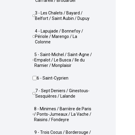
Caffarelli / Brouardel
3 - Les Chalets / Bayard /
Belfort / Saint Aubin / Dupuy
4 - Lapujade / Bonnefoy /
Périole / Marengo / La
Colonne
5 - Saint-Michel / Saint-Agne /
Empalot / Le Busca / Ile du
Ramier / Monplaisir
6 - Saint-Cyprien
7 - Sept Deniers / Ginestous-
Sesquières / Lalande
8 - Minimes / Barrière de Paris
/ Ponts-Jumeaux / La Vache /
Raisins / Fondeyre
9 - Trois Cocus / Borderouge /