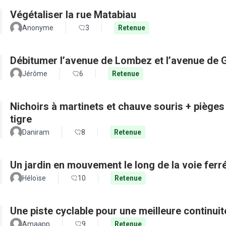
Végétaliser la rue Matabiau
Anonyme
3
Retenue
Débitumer l’avenue de Lombez et l’avenue de
Jérôme
6
Retenue
Nichoirs à martinets et chauve souris + pièges
tigre
Daniram
8
Retenue
Un jardin en mouvement le long de la voie ferré
Héloïse
10
Retenue
Une piste cyclable pour une meilleure continui
Amaapp
9
Retenue