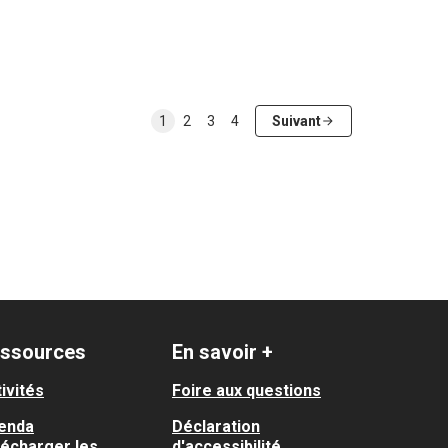
1
2
3
4
Suivant
ssources
En savoir +
ivités
Foire aux questions
enda
Déclaration
lécharger les
d'accessibilité