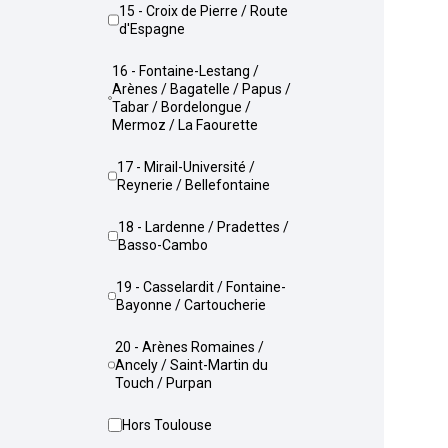
15 - Croix de Pierre / Route
d'Espagne
16 - Fontaine-Lestang /
Arènes / Bagatelle / Papus /
Tabar / Bordelongue /
Mermoz / La Faourette
17 - Mirail-Université /
Reynerie / Bellefontaine
18 - Lardenne / Pradettes /
Basso-Cambo
19 - Casselardit / Fontaine-
Bayonne / Cartoucherie
20 - Arènes Romaines /
Ancely / Saint-Martin du
Touch / Purpan
Hors Toulouse