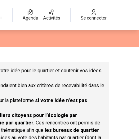
 +
Agenda
Activités
Se connecter
Leaflet
|
©
OpenStreetMap
contributors
mme des points de carte. L'élément peut être utilisé avec un lect
otre idée pour le quartier et soutenir vos idées
ndaient bien aux critères de recevabilité dans le
sur la plateforme
si votre idée n'est pas
liers citoyens pour l’écologie par
ie par quartier.
Ces rencontres ont permis de
r thématique afin que
les bureaux de quartier
ises au vote des habitants par quartier (dont la