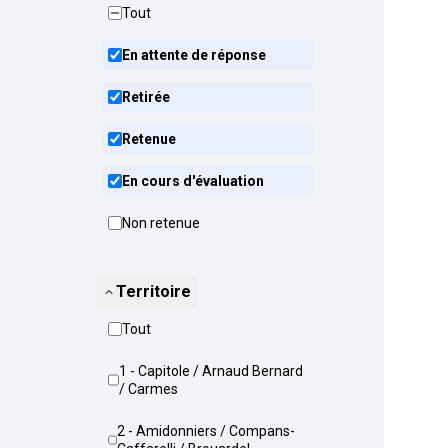
Tout
En attente de réponse
Retirée
Retenue
En cours d'évaluation
Non retenue
Territoire
Tout
1 - Capitole / Arnaud Bernard
/ Carmes
2 - Amidonniers / Compans-