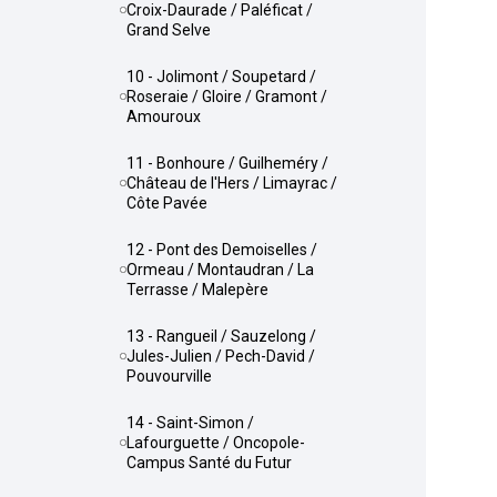
Croix-Daurade / Paléficat /
Grand Selve
10 - Jolimont / Soupetard /
Roseraie / Gloire / Gramont /
Amouroux
11 - Bonhoure / Guilheméry /
Château de l'Hers / Limayrac /
Côte Pavée
12 - Pont des Demoiselles /
Ormeau / Montaudran / La
Terrasse / Malepère
13 - Rangueil / Sauzelong /
Jules-Julien / Pech-David /
Pouvourville
14 - Saint-Simon /
Lafourguette / Oncopole-
Campus Santé du Futur