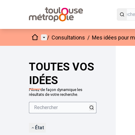
Accueil
Menu principal
/
Consultations
/
Mes idées pour mo
Passer
L'élément
+
−
TOUTES VOS
IDÉES
Filtrez de façon dynamique les
résultats de votre recherche.
État