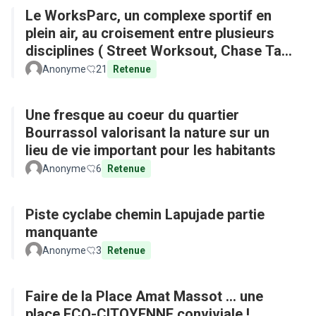
Le WorksParc, un complexe sportif en
plein air, au croisement entre plusieurs
disciplines ( Street Worksout, Chase Tag,
Parkour)
Anonyme
21
Retenue
Une fresque au coeur du quartier
Bourrassol valorisant la nature sur un
lieu de vie important pour les habitants
Anonyme
6
Retenue
Piste cyclabe chemin Lapujade partie
manquante
Anonyme
3
Retenue
Faire de la Place Amat Massot ... une
place ECO-CITOYENNE conviviale !