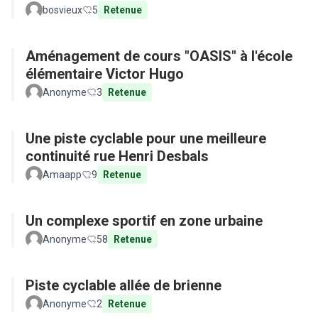
bosvieux
5
Retenue
Aménagement de cours "OASIS" à l'école
élémentaire Victor Hugo
Anonyme
3
Retenue
Une piste cyclable pour une meilleure
continuité rue Henri Desbals
Amaapp
9
Retenue
Un complexe sportif en zone urbaine
Anonyme
58
Retenue
Piste cyclable allée de brienne
Anonyme
2
Retenue