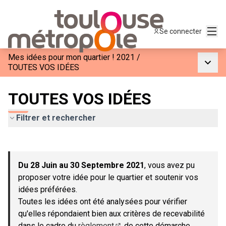
Menu
Se connecter
Mes idées pour mon quartier ! 2021
/
Menu p
TOUTES VOS IDÉES
TOUTES VOS IDÉES
Filtrer et rechercher
Passer la carte
Leaflet
|
©
OpenStreetMap
contributors
L'élément suivant est une carte qui présente les éléments de c
+
Du 28 Juin au 30 Septembre 2021
, vous avez pu
−
proposer votre idée pour le quartier et soutenir vos
idées préférées.
Toutes les idées ont été analysées pour vérifier
qu'elles répondaient bien aux critères de recevabilité
dans le cadre du
règlement
de cette démarche