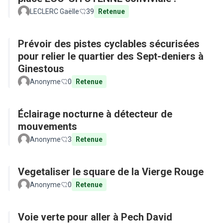
LECLERC Gaëlle
39
Retenue
Prévoir des pistes cyclables sécurisées
pour relier le quartier des Sept-deniers à
Ginestous
Anonyme
0
Retenue
Éclairage nocturne à détecteur de
mouvements
Anonyme
3
Retenue
Vegetaliser le square de la Vierge Rouge
Anonyme
0
Retenue
Voie verte pour aller à Pech David