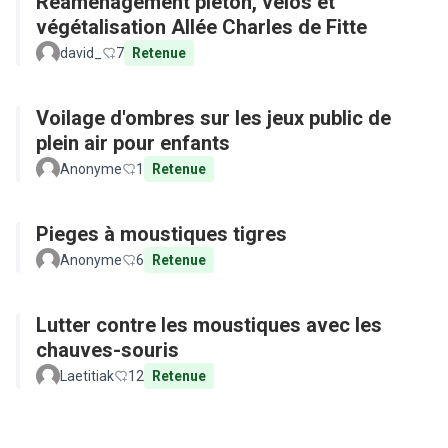
Réaménagement piéton, vélos et
végétalisation Allée Charles de Fitte
david_
7
Retenue
Voilage d'ombres sur les jeux public de
plein air pour enfants
Anonyme
1
Retenue
Pieges à moustiques tigres
Anonyme
6
Retenue
Lutter contre les moustiques avec les
chauves-souris
Laetitiak
12
Retenue