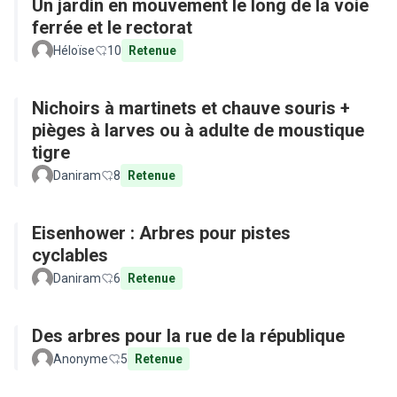
Un jardin en mouvement le long de la voie
ferrée et le rectorat
Héloïse
10
Retenue
Nichoirs à martinets et chauve souris +
pièges à larves ou à adulte de moustique
tigre
Daniram
8
Retenue
Eisenhower : Arbres pour pistes
cyclables
Daniram
6
Retenue
Des arbres pour la rue de la république
Anonyme
5
Retenue