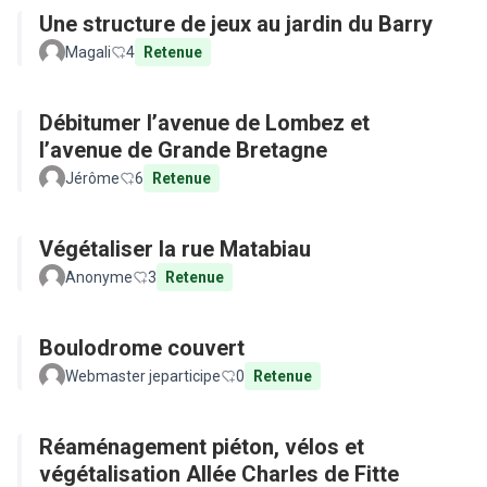
Une structure de jeux au jardin du Barry
Magali
4
Retenue
Débitumer l’avenue de Lombez et
l’avenue de Grande Bretagne
Jérôme
6
Retenue
Végétaliser la rue Matabiau
Anonyme
3
Retenue
Boulodrome couvert
Webmaster jeparticipe
0
Retenue
Réaménagement piéton, vélos et
végétalisation Allée Charles de Fitte