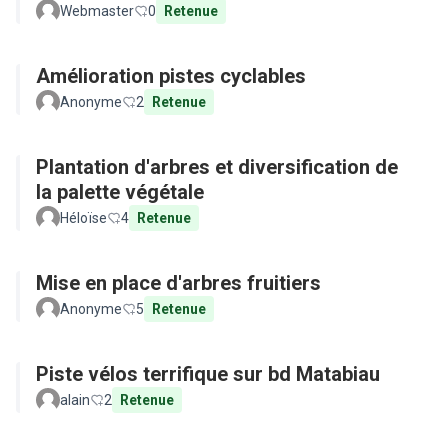
Webmaster
0
Retenue
Amélioration pistes cyclables
Anonyme
2
Retenue
Plantation d'arbres et diversification de
la palette végétale
Héloïse
4
Retenue
Mise en place d'arbres fruitiers
Anonyme
5
Retenue
Piste vélos terrifique sur bd Matabiau
alain
2
Retenue