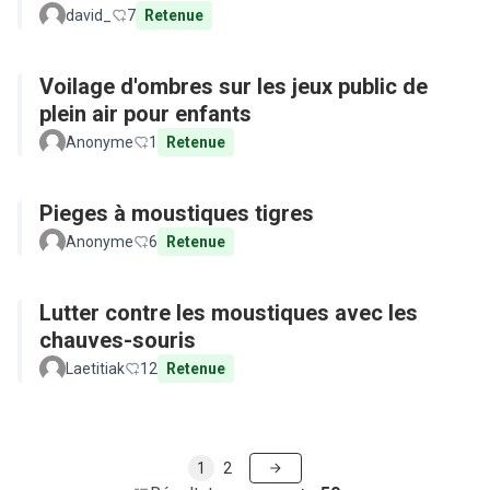
david_
7
Retenue
Voilage d'ombres sur les jeux public de
plein air pour enfants
Anonyme
1
Retenue
Pieges à moustiques tigres
Anonyme
6
Retenue
Lutter contre les moustiques avec les
chauves-souris
Laetitiak
12
Retenue
1
2