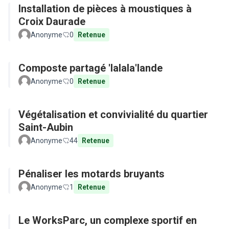
Installation de pièces à moustiques à
Croix Daurade
Anonyme
0
Retenue
Composte partagé 'lalala'lande
Anonyme
0
Retenue
Végétalisation et convivialité du quartier
Saint-Aubin
Anonyme
44
Retenue
Pénaliser les motards bruyants
Anonyme
1
Retenue
Le WorksParc, un complexe sportif en