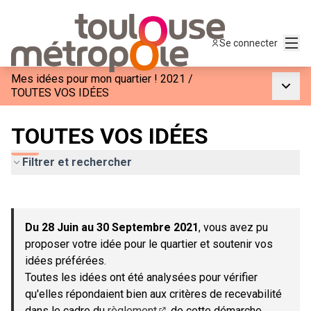
Menu
Se connecter
Mes idées pour mon quartier ! 2021
/
Menu p
TOUTES VOS IDÉES
TOUTES VOS IDÉES
Filtrer et rechercher
Passer la carte
Leaflet
|
©
OpenStreetMap
contributors
L'élément suivant est une carte qui présente les éléments de c
+
Du 28 Juin au 30 Septembre 2021
, vous avez pu
−
proposer votre idée pour le quartier et soutenir vos
idées préférées.
Toutes les idées ont été analysées pour vérifier
qu'elles répondaient bien aux critères de recevabilité
dans le cadre du
règlement
de cette démarche