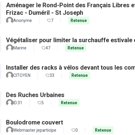
Aménager le Rond-Point des Français Libres et 
Frizac - Duméril - St Joseph
Anonyme
7
Retenue
Végétaliser pour limiter la surchauffe estivale e
Marine
47
Retenue
Installer des racks à vélos devant tous les c
CITOYEN
33
Retenue
Des Ruches Urbaines
ID.31
5
Retenue
Boulodrome couvert
Webmaster jeparticipe
0
Retenue