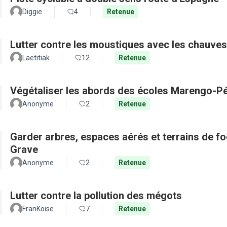
Diggie
4
Retenue
Lutter contre les moustiques avec les chauves
Laetitiak
12
Retenue
Végétaliser les abords des écoles Marengo-Pé
Anonyme
2
Retenue
Garder arbres, espaces aérés et terrains de f
Grave
Anonyme
2
Retenue
Lutter contre la pollution des mégots
FranKoise
7
Retenue