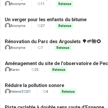
Anonyme
11
Retenue
Un verger pour les enfants du bitume
Anonyme
27
Retenue
Rénovation du Parc des Argoulets 🌳🌱🌺🌻
Anonyme
7
Retenue
Aménagement du site de l’observatoire de Pec
Karen
25
Retenue
Réduire la pollution sonore
Helene31201
4
Retenue
Piste cyclable à double sens route d'Espagne