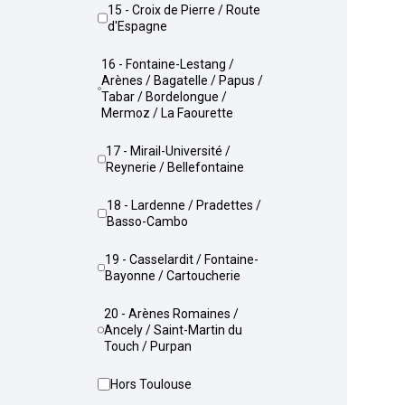
15 - Croix de Pierre / Route
d'Espagne
16 - Fontaine-Lestang /
Arènes / Bagatelle / Papus /
Tabar / Bordelongue /
Mermoz / La Faourette
17 - Mirail-Université /
Reynerie / Bellefontaine
18 - Lardenne / Pradettes /
Basso-Cambo
19 - Casselardit / Fontaine-
Bayonne / Cartoucherie
20 - Arènes Romaines /
Ancely / Saint-Martin du
Touch / Purpan
Hors Toulouse