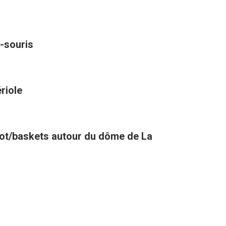
-souris
riole
oot/baskets autour du dôme de La