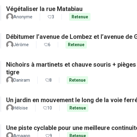
Végétaliser la rue Matabiau
Anonyme
3
Retenue
Débitumer l’avenue de Lombez et l’avenue de
Jérôme
6
Retenue
Nichoirs à martinets et chauve souris + pièges
tigre
Daniram
8
Retenue
Un jardin en mouvement le long de la voie ferré
Héloïse
10
Retenue
Une piste cyclable pour une meilleure continui
Amaapp
9
Retenue