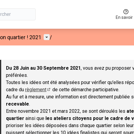
En savoir
Menu utilisateur
n quartier ! 2021
/
 la carte
 suivant est une carte qui présente les éléments de cette page co
Du 28 Juin au 30 Septembre 2021
, vous avez pu proposer v
préférées.
Toutes les idées ont été analysées pour vérifier qu'elles répo
cadre du
règlement
de cette démarche participative.
(S'ouvre dans un nouvel onglet)
Au fur et à mesure, une information est directement publiée 
recevable
.
Entre novembre 2021 et mars 2022, se sont déroulés les
ate
quartier
ainsi que
les ateliers citoyens pour le cadre de v
prioriser les idées déposées dans chaque quartier selon leu
puissent sélectionner les 10 idées finalistes qui seront soum