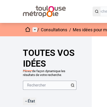
Accueil
Menu principal
/
Consultations
/
Mes idées pour mo
Passer
L'élément
+
−
TOUTES VOS
IDÉES
Filtrez de façon dynamique les
résultats de votre recherche.
État