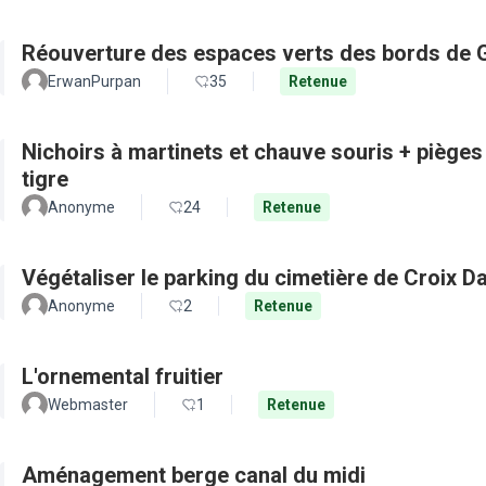
Réouverture des espaces verts des bords de 
ErwanPurpan
35
Retenue
Nichoirs à martinets et chauve souris + pièges
tigre
Anonyme
24
Retenue
Végétaliser le parking du cimetière de Croix D
Anonyme
2
Retenue
L'ornemental fruitier
Webmaster
1
Retenue
Aménagement berge canal du midi