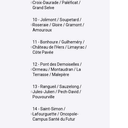
Croix-Daurade / Paléficat /
Grand Selve
10 - Jolimont / Soupetard /
Roseraie / Gloire / Gramont /
Amouroux
11 - Bonhoure / Guilheméry /
Château de l'Hers / Limayrac /
Côte Pavée
12 - Pont des Demoiselles /
Ormeau / Montaudran / La
Terrasse / Malepère
13 - Rangueil / Sauzelong /
Jules-Julien / Pech-David /
Pouvourville
14 - Saint-Simon /
Lafourguette / Oncopole-
Campus Santé du Futur