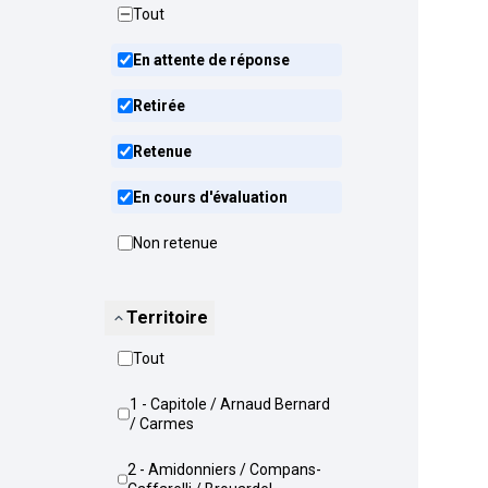
Tout
En attente de réponse
Retirée
Retenue
En cours d'évaluation
Non retenue
Territoire
Tout
1 - Capitole / Arnaud Bernard
/ Carmes
2 - Amidonniers / Compans-