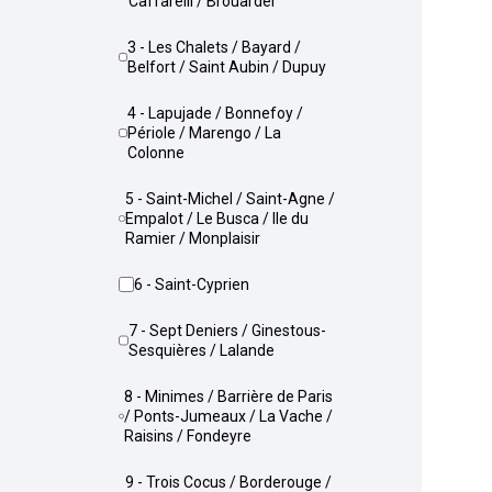
Caffarelli / Brouardel
3 - Les Chalets / Bayard /
Belfort / Saint Aubin / Dupuy
4 - Lapujade / Bonnefoy /
Périole / Marengo / La
Colonne
5 - Saint-Michel / Saint-Agne /
Empalot / Le Busca / Ile du
Ramier / Monplaisir
6 - Saint-Cyprien
7 - Sept Deniers / Ginestous-
Sesquières / Lalande
8 - Minimes / Barrière de Paris
/ Ponts-Jumeaux / La Vache /
Raisins / Fondeyre
9 - Trois Cocus / Borderouge /