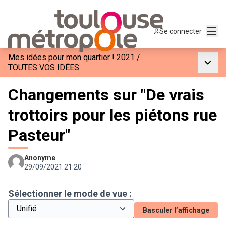
Menu
Se connecter
Mes idées pour mon quartier ! 2021
/
Menu p
TOUTES VOS IDÉES
Changements sur "De vrais
trottoirs pour les piétons rue
Pasteur"
Anonyme
29/09/2021 21:20
Sélectionner le mode de vue :
Basculer l’affichage