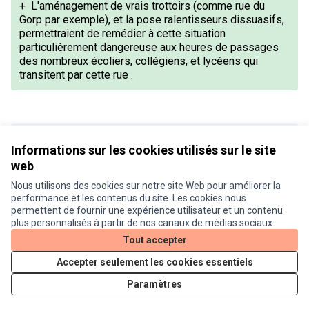
+
L'aménagement de vrais trottoirs (comme rue du
Gorp par exemple), et la pose ralentisseurs dissuasifs,
permettraient de remédier à cette situation
particulièrement dangereuse aux heures de passages
des nombreux écoliers, collégiens, et lycéens qui
transitent par cette rue .
Version 1 de 1
Informations sur les cookies utilisés sur le site
web
Nous utilisons des cookies sur notre site Web pour améliorer la
Conditions d'utilisation
performance et les contenus du site. Les cookies nous
Paramètres des cookies
permettent de fournir une expérience utilisateur et un contenu
Je participe ! sur X
Je participe ! sur Facebook
Je participe ! sur Instagram
plus personnalisés à partir de nos canaux de médias sociaux.
(Lien externe)
(Lien externe)
(Lien externe)
Tout accepter
Accepter seulement les cookies essentiels
Licence Cre
(Lien extern
Paramètres
(Lien externe)
Site réalisé grâce au
logiciel libre Decidim
.
(Lien externe)