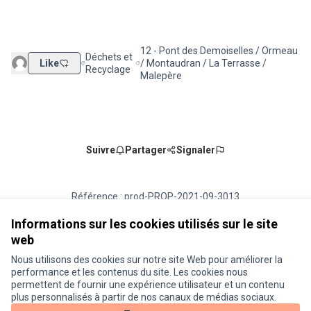
12 - Pont des Demoiselles / Ormeau
Déchets et
Like
/ Montaudran / La Terrasse /
Filtrer les résultats de la catégorie : Déchets et Recy
Filtrer les résultats pour le secteur : 
Recyclage
Malepère
Suivre
Partager
Signaler
Référence : prod-PROP-2021-09-3013
Numéro de version 1
(sur 1)
voir les autres versions
Vérifiez l'empreinte numérique
Informations sur les cookies utilisés sur le site
web
Nous utilisons des cookies sur notre site Web pour améliorer la
Conditions d'utilisation
performance et les contenus du site. Les cookies nous
Paramètres des cookies
permettent de fournir une expérience utilisateur et un contenu
Je participe ! sur X
Je participe ! sur Facebook
Je participe ! sur Instagram
plus personnalisés à partir de nos canaux de médias sociaux.
(Lien externe)
(Lien externe)
(Lien externe)