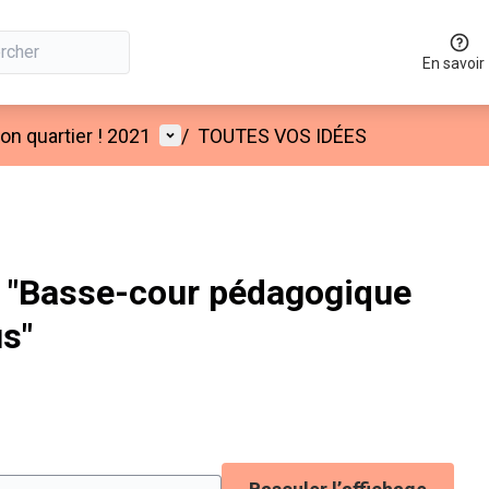
En savoir
Menu utilisateur
n quartier ! 2021
/
TOUTES VOS IDÉES
 "Basse-cour pédagogique
s"