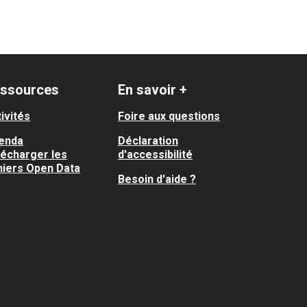
ssources
En savoir +
ivités
Foire aux questions
enda
Déclaration
lécharger les
d'accessibilité
hiers Open Data
Besoin d'aide ?