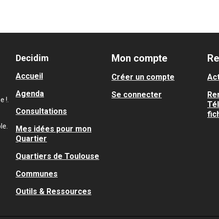
Mon compte
Re
Decidim
Accueil
Créer un compte
Act
Agenda
Se connecter
Re
 !.
Té
Consultations
fic
le.
Mes idées pour mon
Quartier
Quartiers de Toulouse
Communes
Outils & Ressources