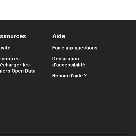
ssources
Aide
ivité
Foire aux questions
ncontres
Déclaration
lécharger les
d'accessibilité
hiers Open Data
Besoin d'aide ?