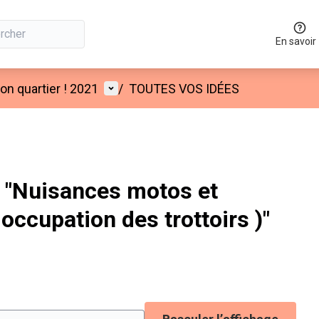
En savoir
Menu utilisateur
n quartier ! 2021
/
TOUTES VOS IDÉES
 "Nuisances motos et
 occupation des trottoirs )"