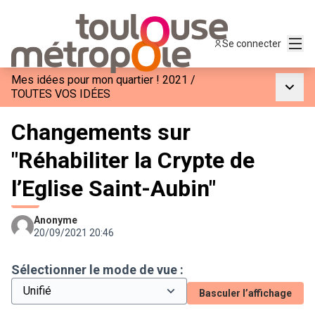
Menu
Se connecter
Mes idées pour mon quartier ! 2021
/
Menu p
TOUTES VOS IDÉES
Changements sur
"Réhabiliter la Crypte de
l’Eglise Saint-Aubin"
Anonyme
20/09/2021 20:46
Sélectionner le mode de vue :
Basculer l’affichage