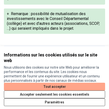
+
Remarque : possibilité de mutualisation des
investissements avec le Conseil Départemental
(collège) et avec d’autres acteurs (associations, SCOP,
…) qui seraient impliqués dans le projet.
Version 1 de 1
Informations sur les cookies utilisés sur le site
web
Nous utilisons des cookies sur notre site Web pour améliorer la
Conditions d'utilisation
performance et les contenus du site. Les cookies nous
Paramètres des cookies
permettent de fournir une expérience utilisateur et un contenu
Je participe ! sur X
Je participe ! sur Facebook
Je participe ! sur Instagram
plus personnalisés à partir de nos canaux de médias sociaux.
(Lien externe)
(Lien externe)
(Lien externe)
Tout accepter
Accepter seulement les cookies essentiels
Licence Cre
(Lien extern
Paramètres
(Lien externe)
Site réalisé grâce au
logiciel libre Decidim
.
(Lien externe)