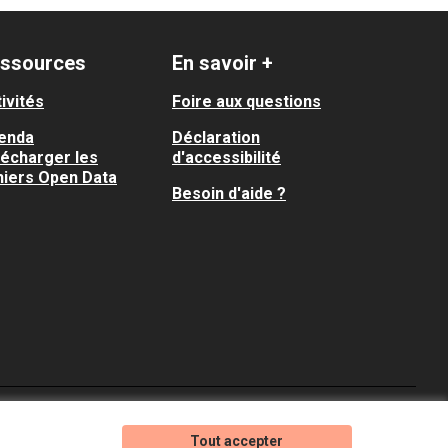
ssources
En savoir +
ivités
Foire aux questions
enda
Déclaration
lécharger les
d'accessibilité
hiers Open Data
Besoin d'aide ?
Je participe ! sur X
Je participe ! sur Faceboo
Je participe ! sur In
Tout accepter