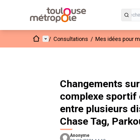
Accueil
Menu principal
/
Consultations
/
Mes idées pour mo
Changements sur 
complexe sportif 
entre plusieurs di
Chase Tag, Parko
Anonyme