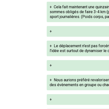
+
Cela fait maintenant une quinzai
sommes obligés de faire 3-4 km (p
sport journalières. (Poids corps, p
+
+
Le déplacement n'est pas forcém
l'idée est surtout de dynamiser le q
+
+
Nous aurions préféré revaloriser
des évènements en groupe ou chacu
+