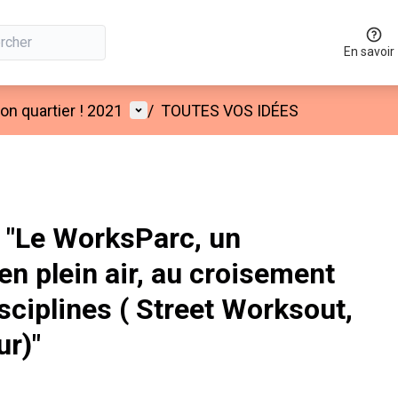
En savoir
Menu utilisateur
n quartier ! 2021
/
TOUTES VOS IDÉES
"Le WorksParc, un
en plein air, au croisement
sciplines ( Street Worksout,
ur)"