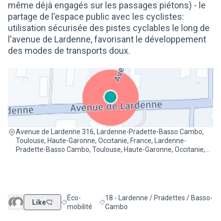
même déjà engagés sur les passages piétons) - le
partage de l'espace public avec les cyclistes:
utilisation sécurisée des pistes cyclables le long de
l'avenue de Lardenne, favorisant le développement
des modes de transports doux.
(Lien externe)
Avenue de Lardenne 316, Lardenne-Pradette-Basso Cambo,
Toulouse, Haute-Garonne, Occitanie, France, Lardenne-
Pradette-Basso Cambo, Toulouse, Haute-Garonne, Occitanie,
France
Éco-
18 - Lardenne / Pradettes / Basso-
Like
Filtrer les résultats de la catégorie : Éco-mobilité
Filtrer les résultats pour le secteur : 
mobilité
Cambo