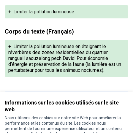
+
Limiter la pollution lumineuse
Corps du texte (Français)
+
Limiter la pollution lumineuse en éteignant le
réverbères des zones résidentielles du quartier
rangueil saouzelong pech David. Pour économie
d’énergie et préservation de la faune (la lumière est un
perturbateur pour tous les animaux nocturnes).
Version 1 de 1
Informations sur les cookies utilisés sur le site
web
Nous utilisons des cookies sur notre site Web pour améliorer la
Conditions d'utilisation
performance et les contenus du site. Les cookies nous
Paramètres des cookies
permettent de fournir une expérience utilisateur et un contenu
Je participe ! sur X
Je participe ! sur Facebook
Je participe ! sur Instagram