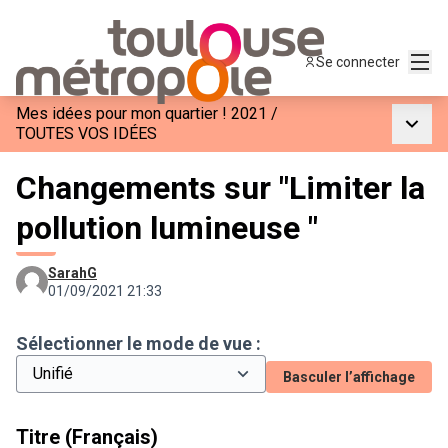
Menu
Se connecter
Mes idées pour mon quartier ! 2021
/
Menu p
TOUTES VOS IDÉES
Changements sur "Limiter la
pollution lumineuse "
SarahG
01/09/2021 21:33
Sélectionner le mode de vue :
Basculer l’affichage
Titre (Français)