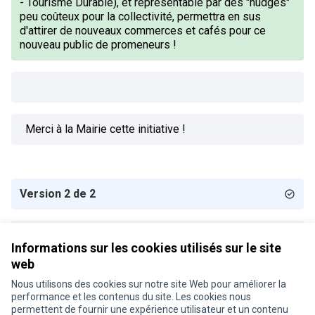
- Tourisme Durable), et représentable par des "nudges"
peu coûteux pour la collectivité, permettra en sus
d'attirer de nouveaux commerces et cafés pour ce
nouveau public de promeneurs !
Merci à la Mairie cette initiative !
Version 2 de 2
Version 1 de 2
Informations sur les cookies utilisés sur le site
web
Nous utilisons des cookies sur notre site Web pour améliorer la
Conditions d'utilisation
performance et les contenus du site. Les cookies nous
Paramètres des cookies
permettent de fournir une expérience utilisateur et un contenu
Je participe ! sur X
Je participe ! sur Facebook
Je participe ! sur Instagram