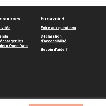
ssources
En savoir +
ivités
Foire aux questions
enda
Déclaration
lécharger les
d'accessibilité
hiers Open Data
Besoin d'aide ?
Je participe ! sur X
Je participe ! sur Faceboo
Je participe ! sur In