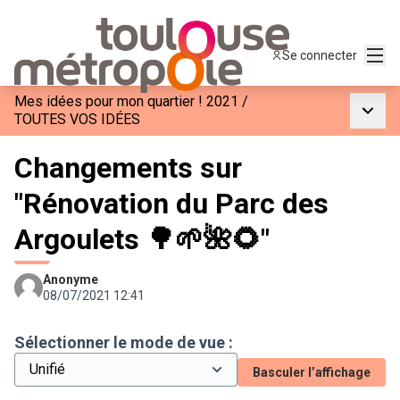
Menu
Se connecter
Mes idées pour mon quartier ! 2021
/
Menu p
TOUTES VOS IDÉES
Changements sur
"Rénovation du Parc des
Argoulets 🌳🌱🌺🌻"
Anonyme
08/07/2021 12:41
Sélectionner le mode de vue :
Basculer l’affichage