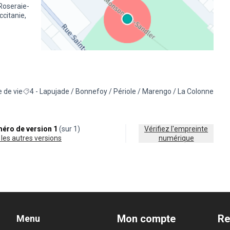
Roseraie-
citanie,
(Lien externe)
 de vie
4 - Lapujade / Bonnefoy / Périole / Marengo / La Colonne
les résultats de la catégorie : Cadre de vie
Filtrer les résultats pour le secteur : 4 - Lapujade / Bonnefoy / P
éro de version 1
(sur 1)
Vérifiez l'empreinte
ir les autres versions
numérique
Mon compte
Re
Menu