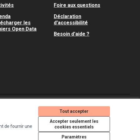
ivités
Foire aux questions
enda
Déclaration
lécharger les
d'accessibilité
hiers Open Data
Besoin d'aide ?
Je participe ! sur X
Je participe ! sur Faceboo
Je participe ! sur In
Tout accepter
(Lien externe)
(Lien externe)
(Lien externe)
Accepter seulement les
nt de fournir une
cookies essentiels
Licence Creative Comm
(Lien externe)
Paramètres