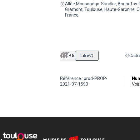
Allée Monsonégo-Sandler, Bonnefoy-
Gramont, Toulouse, Haute-Garonne, Oc
France
+6
Like
Cadre
Filtrer 
Référence : prod-PROP-
Num
2021-07-1590
vo