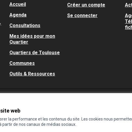
Accueil
Créer un compte
Act
Agenda
Se connecter
Ag
Té
.
Consultations
fic
Mes idées pour mon
Quartier
Quartiers de Toulouse
Communes
Outils & Ressources
 site web
iorer la performance et les contenus du site. Les cookies nous permette
 à partir de nos canaux de médias sociaux.