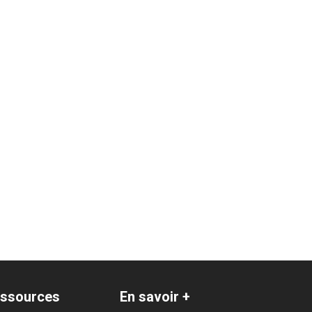
ériole / Marengo / La Colonne
ssources
En savoir +