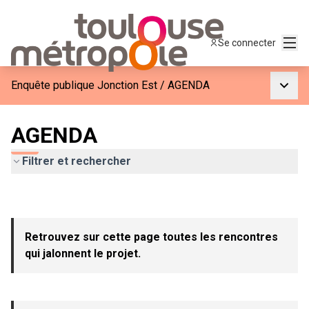
Menu
Se connecter
Menu p
Enquête publique Jonction Est
/
AGENDA
AGENDA
Filtrer et rechercher
Retrouvez sur cette page toutes les rencontres
qui jalonnent le projet.