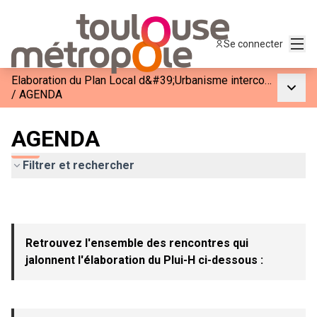
Menu
Se connecter
Elaboration du Plan Local d&#39;Urbanisme intercommunal et Habitat
Menu p
/
AGENDA
AGENDA
Filtrer et rechercher
Retrouvez l'ensemble des rencontres qui
jalonnent l'élaboration du Plui-H ci-dessous :