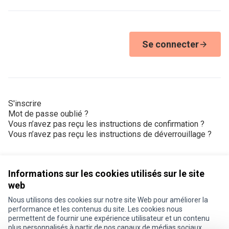
Se connecter
S'inscrire
Mot de passe oublié ?
Vous n’avez pas reçu les instructions de confirmation ?
Vous n’avez pas reçu les instructions de déverrouillage ?
Informations sur les cookies utilisés sur le site
web
Nous utilisons des cookies sur notre site Web pour améliorer la
Conditions d'utilisation
performance et les contenus du site. Les cookies nous
Paramètres des cookies
permettent de fournir une expérience utilisateur et un contenu
Je participe ! sur X
Je participe ! sur Facebook
Je participe ! sur Instagram
plus personnalisés à partir de nos canaux de médias sociaux.