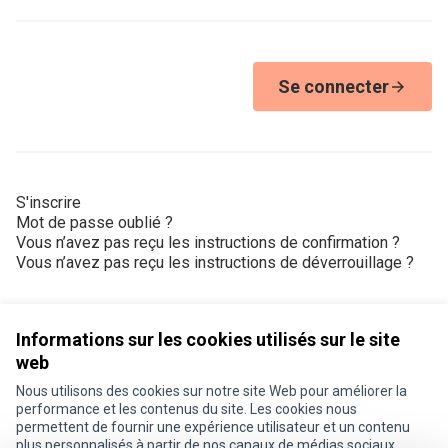
Se connecter
S'inscrire
Mot de passe oublié ?
Vous n’avez pas reçu les instructions de confirmation ?
Vous n’avez pas reçu les instructions de déverrouillage ?
Informations sur les cookies utilisés sur le site
web
Nous utilisons des cookies sur notre site Web pour améliorer la
Conditions d'utilisation
performance et les contenus du site. Les cookies nous
Paramètres des cookies
permettent de fournir une expérience utilisateur et un contenu
Je participe ! sur X
Je participe ! sur Facebook
Je participe ! sur Instagram
plus personnalisés à partir de nos canaux de médias sociaux.