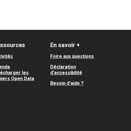
ssources
En savoir +
ivités
Foire aux questions
enda
Déclaration
lécharger les
d'accessibilité
hiers Open Data
Besoin d'aide ?