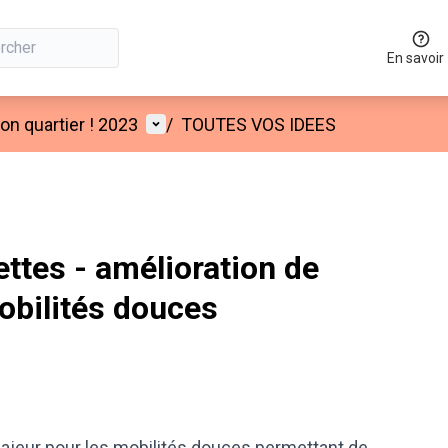
En savoir
Menu utilisateur
n quartier ! 2023
/
TOUTES VOS IDEES
ttes - amélioration de
bilités douces
ajeur pour les mobilités douces permettant de