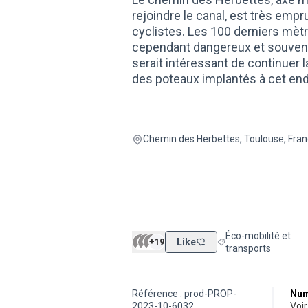
rejoindre le canal, est très empru
cyclistes. Les 100 derniers mètre
cependant dangereux et souvent c
serait intéressant de continuer l
des poteaux implantés à cet endro
Chemin des Herbettes, Toulouse, Fra
Éco-mobilité et
+19
Like
Filtrer les résultats 
transports
Référence : prod-PROP-
Num
2023-10-6032
vo