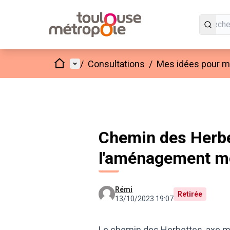
Accueil
Menu principal
/
Consultations
/
Mes idées pour mo
Chemin des Herbe
l'aménagement mo
Rémi
Retirée
13/10/2023 19:07
Le chemin des Herbettes, axe m