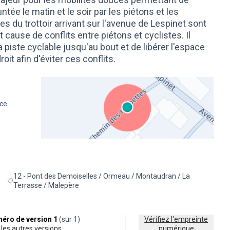
ntée le matin et le soir par les piétons et les
s du trottoir arrivant sur l'avenue de Lespinet sont
ause de conflits entre piétons et cyclistes. Il
a piste cyclable jusqu'au bout et de libérer l'espace
it afin d'éviter ces conflits.
nce
(Lien externe)
12 - Pont des Demoiselles / Ormeau / Montaudran / La
de la catégorie : Éco-mobilité et transports
Filtrer les résultats pour le secteur : 12 - Pont des Demoiselles / O
Terrasse / Malepère
éro de version 1
(sur 1)
Vérifiez l'empreinte
ir les autres versions
numérique