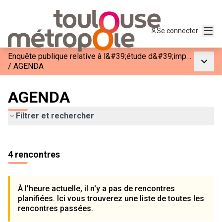
Menu
Se connecter
Enquête publique relative à l&#39;étude d&#39;impact d&#39;un projet porté par AURA FACTORY sur le site de Francazal sur la commune de Cugnaux.
Menu p
/
AGENDA
AGENDA
Filtrer et rechercher
Passer la carte
Leaflet
|
©
OpenStreetMap
contributors
L'élément suivant est une carte qui présente les éléments de c
+
4 rencontres
−
À l'heure actuelle, il n'y a pas de rencontres
planifiées. Ici vous trouverez une liste de toutes les
rencontres passées.